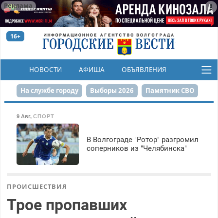
Реклама
16+
НОВОСТИ
АФИША
ОБЪЯВЛЕНИЯ
КОНКУРСЫ
На службе городу
Выборы 2026
Памятник СВО
Сталинград в сердце
Финграмотность
9 Авг
,
СПОРТ
Набережная
День Победы
Реконструкция ЦПКиО
В Волгограде "Ротор" разгромил
соперников из "Челябинска"
80-летие Победы
Парк Героев-летчиков
ПРОИСШЕСТВИЯ
Трое пропавших