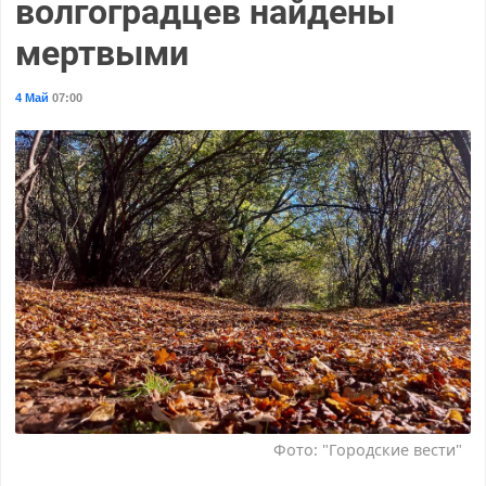
волгоградцев найдены
мертвыми
4 Май
07:00
Фото: "Городские вести"