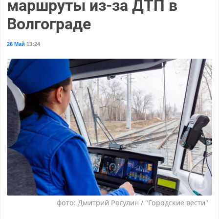
маршруты из-за ДТП в
Волгограде
26 Май
13:24
фото: Дмитрий Рогулин / "Городские вести"