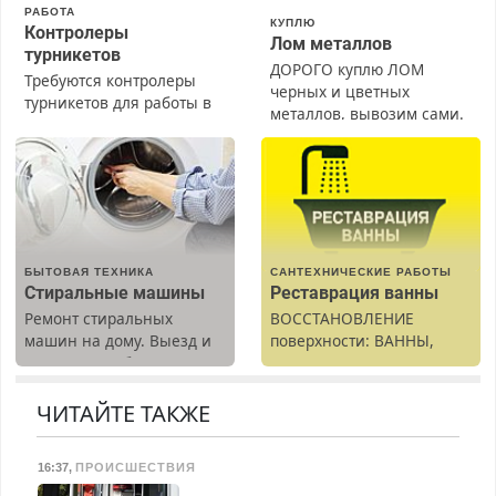
РАБОТА
КУПЛЮ
Контролеры
Лом металлов
турникетов
ДОРОГО куплю ЛОМ
Требуются контролеры
черных и цветных
турникетов для работы в
металлов, вывозим сами.
Москве и Подмосковье
(мужчины, женщины).
Прием по ТК РФ. График
работы любой.
Бесплатное проживание.
З/п – до 96000 рублей до
вычета налогов.
БЫТОВАЯ ТЕХНИКА
САНТЕХНИЧЕСКИЕ РАБОТЫ
Ежемесячно
Стиральные машины
Реставрация ванны
выплачивается денежная
Ремонт стиральных
ВОССТАНОВЛЕНИЕ
премия. Возможно
машин на дому. Выезд и
поверхности: ВАННЫ,
бесплатное обучение,
диагностика бесплатно.
раковины, подоконника.
получение документов,
Предусмотрены скидки.
От скола до полной
работа инспектором по
реставрации. 100%
ЧИТАЙТЕ ТАКЖЕ
транспортной
результат.
безопасности с з/п до
125000 руб.
16:37
,
ПРОИСШЕСТВИЯ