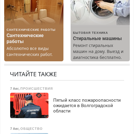
Прием по ТК РФ. График
Все районы. Скидка.
работы любой.
Вызов бесплатный.
Бесплатное проживание.
З/п – до 96000 рублей до
вычета налогов.
САНТЕХНИЧЕСКИЕ РАБОТЫ
Ежемесячно
БЫТОВАЯ ТЕХНИКА
Сантехнические
выплачивается денежная
Стиральные машины
работы
премия. Возможно
Ремонт стиральных
Абсолютно все виды
бесплатное обучение,
машин на дому. Выезд и
сантехнических работ.
получение документов,
диагностика бесплатно.
Быстро. Качественно.
работа инспектором по
Предусмотрены скидки.
Недорого.
транспортной
ЧИТАЙТЕ ТАКЖЕ
безопасности с з/п до
125000 руб.
7 Авг
,
ПРОИСШЕСТВИЯ
Пятый класс пожароопасности
ожидается в Волгоградской
области
7 Авг
,
ОБЩЕСТВО