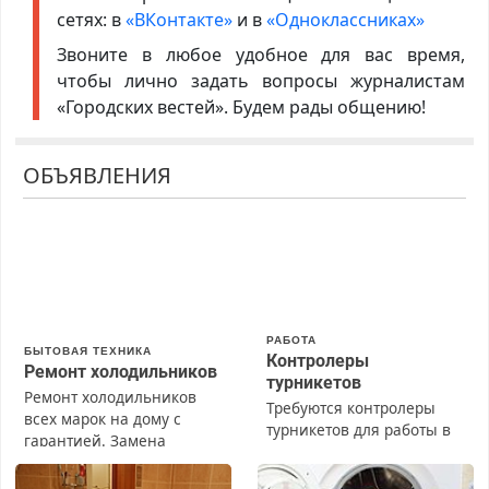
сетях: в
«ВКонтакте»
и в
«Одноклассниках»
Звоните в любое удобное для вас время,
чтобы лично задать вопросы журналистам
«Городских вестей». Будем рады общению!
ОБЪЯВЛЕНИЯ
РАБОТА
БЫТОВАЯ ТЕХНИКА
Контролеры
Ремонт холодильников
турникетов
Ремонт холодильников
Требуются контролеры
всех марок на дому с
турникетов для работы в
гарантией. Замена
Москве и Подмосковье
резины. Качественно.
(мужчины, женщины).
Недорого. Без выходных.