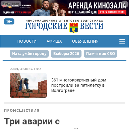
Реклама
16+
НОВОСТИ
АФИША
ОБЪЯВЛЕНИЯ
КОНКУРСЫ
На службе городу
Выборы 2026
Памятник СВО
Сталинград в сердце
Финграмотность
09:54
,
ОБЩЕСТВО
Набережная
День Победы
Реконструкция ЦПКиО
361 многоквартирный дом
построили за пятилетку в
Волгограде
80-летие Победы
Парк Героев-летчиков
ПРОИСШЕСТВИЯ
Три аварии с