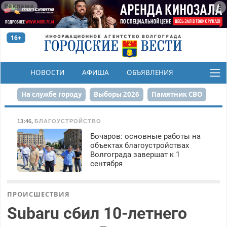
Реклама
16+
НОВОСТИ
АФИША
ОБЪЯВЛЕНИЯ
КОНКУРСЫ
На службе городу
Выборы 2026
Памятник СВО
Сталинград в сердце
Финграмотность
13:46
,
БЛАГОУСТРОЙСТВО
Бочаров: основные работы на
Набережная
День Победы
Реконструкция ЦПКиО
объектах благоустройствах
Волгограда завершат к 1
80-летие Победы
Парк Героев-летчиков
сентября
ПРОИСШЕСТВИЯ
Subaru сбил 10-летнего