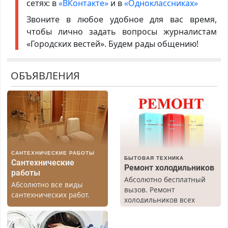
сетях: в
«ВКонтакте»
и в
«Одноклассниках»
Звоните в любое удобное для вас время,
чтобы лично задать вопросы журналистам
«Городских вестей». Будем рады общению!
ОБЪЯВЛЕНИЯ
САНТЕХНИЧЕСКИЕ РАБОТЫ
БЫТОВАЯ ТЕХНИКА
Сантехнические
Ремонт холодильников
работы
Абсолютно бесплатный
Абсолютно все виды
вызов. Ремонт
сантехнических работ.
холодильников всех
Быстро. Качественно.
марок на дому, с
Недорого.
гарантией. Все р-ны.