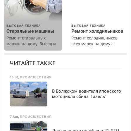
Срочно. Без выходных.
Пенсионерам – скидки до
40%. Мастер со стажем.
БЫТОВАЯ ТЕХНИКА
БЫТОВАЯ ТЕХНИКА
Стиральные машины
Ремонт холодильников
Ремонт стиральных
Ремонт холодильников
машин на дому. Выезд и
всех марок на дому с
диагностика бесплатно.
гарантией. Замена
Предусмотрены скидки.
резины. Качественно.
Недорого. Без выходных.
ЧИТАЙТЕ ТАКЖЕ
Все районы. Скидка.
Вызов бесплатный.
15:50
,
ПРОИСШЕСТВИЯ
В Волжском водителя японского
мотоцикла сбила "Газель"
7 Авг
,
ПРОИСШЕСТВИЯ
Два человека погибли в 21 ДТП