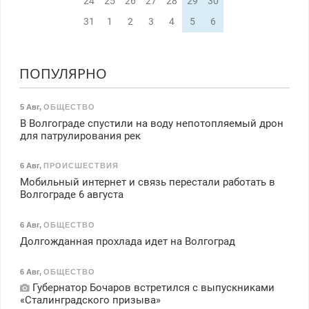
24
25
26
27
28
29
30
31
1
2
3
4
5
6
ПОПУЛЯРНО
5 Авг
,
ОБЩЕСТВО
В Волгограде спустили на воду непотопляемый дрон
для патрулирования рек
6 Авг
,
ПРОИСШЕСТВИЯ
Мобильный интернет и связь перестали работать в
Волгограде 6 августа
6 Авг
,
ОБЩЕСТВО
Долгожданная прохлада идет на Волгоград
6 Авг
,
ОБЩЕСТВО
Губернатор Бочаров встретился с выпускниками
«Сталинградского призыва»