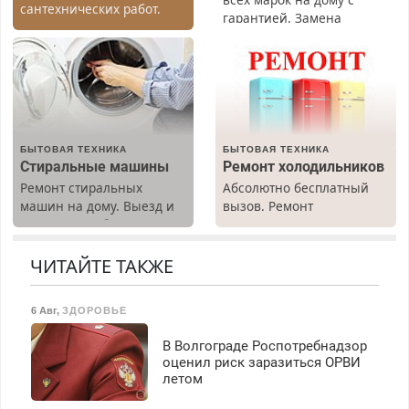
сантехнических работ.
гарантией. Замена
Быстро. Качественно.
резины. Качественно.
Недорого.
Недорого. Без выходных.
Все районы. Скидка.
Вызов бесплатный.
БЫТОВАЯ ТЕХНИКА
БЫТОВАЯ ТЕХНИКА
Стиральные машины
Ремонт холодильников
Ремонт стиральных
Абсолютно бесплатный
машин на дому. Выезд и
вызов. Ремонт
диагностика бесплатно.
холодильников всех
Предусмотрены скидки.
марок на дому, с
гарантией. Все р-ны.
ЧИТАЙТЕ ТАКЖЕ
Срочно. Без выходных.
Пенсионерам – скидки до
6 Авг
,
ЗДОРОВЬЕ
40%. Мастер со стажем.
В Волгограде Роспотребнадзор
оценил риск заразиться ОРВИ
летом