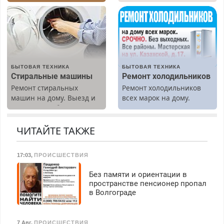
Быстро. Качественно.
марок на дому, с
Недорого.
гарантией. Все р-ны.
Срочно. Без выходных.
Пенсионерам – скидки до
40%. Мастер со стажем.
БЫТОВАЯ ТЕХНИКА
БЫТОВАЯ ТЕХНИКА
Стиральные машины
Ремонт холодильников
Ремонт стиральных
Ремонт холодильников
машин на дому. Выезд и
всех марок на дому.
диагностика бесплатно.
Предусмотрены скидки.
ЧИТАЙТЕ ТАКЖЕ
17:03
,
ПРОИСШЕСТВИЯ
Без памяти и ориентации в
пространстве пенсионер пропал
в Волгограде
7 Авг
,
ПРОИСШЕСТВИЯ