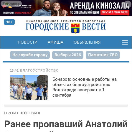
Реклама
16+
НОВОСТИ
АФИША
ОБЪЯВЛЕНИЯ
КОНКУРСЫ
На службе городу
Выборы 2026
Памятник СВО
Сталинград в сердце
Финграмотность
13:46
,
БЛАГОУСТРОЙСТВО
Бочаров: основные работы на
Набережная
День Победы
Реконструкция ЦПКиО
объектах благоустройствах
Волгограда завершат к 1
80-летие Победы
Парк Героев-летчиков
сентября
ПРОИСШЕСТВИЯ
Ранее пропавший Анатолий