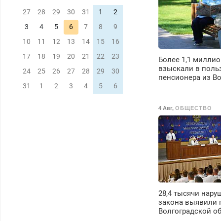
27
28
29
30
31
1
2
3
4
5
6
7
8
9
10
11
12
13
14
15
16
17
18
19
20
21
22
23
Более 1,1 миллио
взыскали в поль
24
25
26
27
28
29
30
пенсионера из В
31
1
2
3
4
5
6
4 Авг
,
ОБЩЕСТВО
28,4 тысячи нару
закона выявили 
Волгоградской о