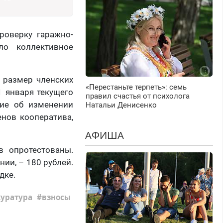
роверку гаражно-
ло коллективное
 размер членских
«Перестаньте терпеть»: семь
1 января текущего
правил счастья от психолога
ние об изменении
Натальи Денисенко
нов кооператива,
АФИША
в опротестованы.
ии, – 180 рублей.
дке.
уратура
взносы