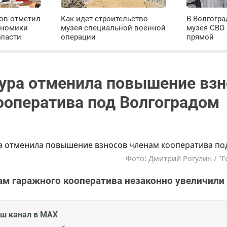
ров отметил
Как идет строительство
В Волгогра
ономики
музея специальной военной
музея СВО
бласти
операции
прямой
ура отменила повышение взн
ооператива под Волгоградом
Фото: Дмитрий Рогулин / "Г
ам гаражного кооператива незаконно увеличили
аш канал в MAX