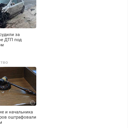
судили за
ое ДТП под
ом
СТВО
ие и начальника
дров оштрафовали
м