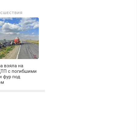
ИСШЕСТВИЯ
а взяла на
ДТП с погибшими
и фур под
ом