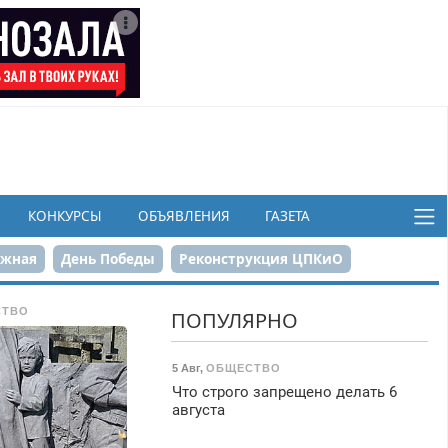
КОНКУРСЫ
ОБЪЯВЛЕНИЯ
ГАЗЕТА
ежная
День Победы
Реконструкция ЦПКиО
в
СТВО
ПОПУЛЯРНО
5 Авг
,
ОБЩЕСТВО
Что строго запрещено делать 6
августа