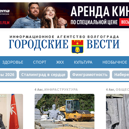
ЗДОРОВЬЕ
СПОРТ
ЖКХ
КУЛЬТУРА
НЕОБЫЧНОЕ
ы 2026
Сталинград в сердце
Финграмотность
Набер
а службе городу
80-летие Победы
Парк Героев-летчико
4 Авг
,
ИНФРАСТРУКТУРА
4 Авг
,
ОБЩЕ