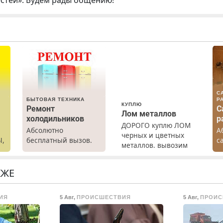
естей». Будем рады общению!
С
БЫТОВАЯ ТЕХНИКА
Р
КУПЛЮ
Ремонт
С
Лом металлов
холодильников
р
ДОРОГО куплю ЛОМ
Абсолютно
А
черных и цветных
Ы,
бесплатный вызов.
с
металлов, вывозим
Ремонт
р
сами.
холодильников всех
К
марок на дому, с
Н
КЖЕ
гарантией. Все р-ны.
Срочно. Без
ИЯ
5 Авг
,
ПРОИСШЕСТВИЯ
5 Авг
,
ПРОИС
выходных.
Пенсионерам –
скидки до 40%.