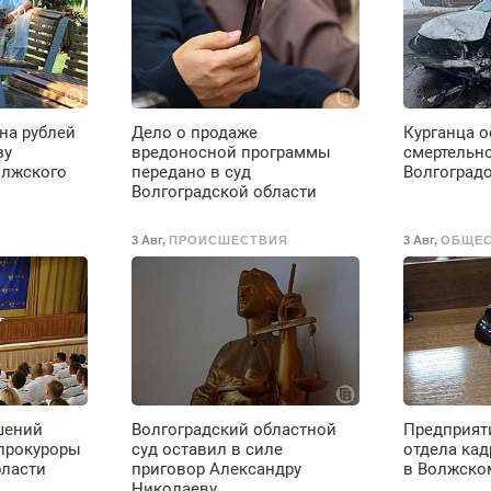
Мастер со стажем.
на рублей
Дело о продаже
Курганца о
зу
вредоносной программы
смертельн
олжского
передано в суд
Волгоград
Волгоградской области
3 Авг
,
ПРОИСШЕСТВИЯ
3 Авг
,
ОБЩЕ
шений
Волгоградский областной
Предприят
прокуроры
суд оставил в силе
отдела ка
бласти
приговор Александру
в Волжско
Николаеву