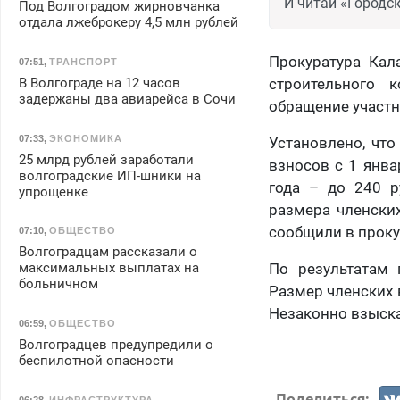
И читай «Городск
Под Волгоградом жирновчанка
отдала лжеброкеру 4,5 млн рублей
Прокуратура Кал
07:51
,
ТРАНСПОРТ
В Волгограде на 12 часов
строительного 
задержаны два авиарейса в Сочи
обращение участн
07:33
,
ЭКОНОМИКА
Установлено, чт
25 млрд рублей заработали
взносов с 1 янва
волгоградские ИП-шники на
года – до 240 р
упрощенке
размера членски
сообщили в проку
07:10
,
ОБЩЕСТВО
Волгоградцам рассказали о
максимальных выплатах на
По результатам 
больничном
Размер членских 
Незаконно взыска
06:59
,
ОБЩЕСТВО
Волгоградцев предупредили о
беспилотной опасности
Поделиться:
06:28
,
ИНФРАСТРУКТУРА