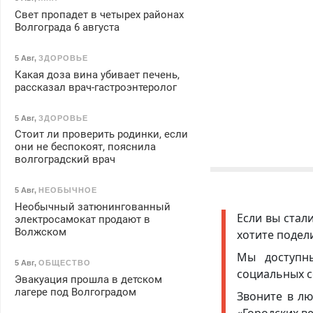
Свет пропадет в четырех районах
Волгограда 6 августа
5 Авг
,
ЗДОРОВЬЕ
Какая доза вина убивает печень,
рассказал врач-гастроэнтеролог
5 Авг
,
ЗДОРОВЬЕ
Стоит ли проверить родинки, если
они не беспокоят, пояснила
волгоградский врач
5 Авг
,
НЕОБЫЧНОЕ
Необычный затюнингованный
Если вы стал
электросамокат продают в
Волжском
хотите подел
Мы доступ
5 Авг
,
ОБЩЕСТВО
социальных с
Эвакуация прошла в детском
лагере под Волгоградом
Звоните в лю