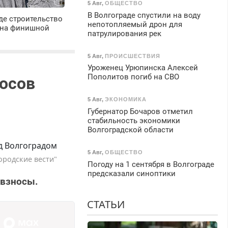
5 Авг
,
ОБЩЕСТВО
В Волгограде спустили на воду
де строительство
непотопляемый дрон для
 на финишной
патрулирования рек
5 Авг
,
ПРОИСШЕСТВИЯ
Уроженец Урюпинска Алексей
Пополитов погиб на СВО
осов
5 Авг
,
ЭКОНОМИКА
Губернатор Бочаров отметил
стабильность экономики
Волгоградской области
5 Авг
,
ОБЩЕСТВО
ородские вести"
Погоду на 1 сентября в Волгограде
предсказали синоптики
 взносы.
СТАТЬИ