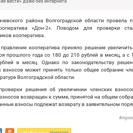
ие вести» даже без интернета
ачевского района Волгоградской области провела п
кооператива «Дон-2». Поводом для проверки ста
иков кооператива.
о правление кооператива приняло решение увеличить
ря прошлого года со 180 до 210 рублей в месяц, а с 
ублей в месяц. Однако по законодательству реше
х взносов может принять только общее собрание чле
ратуре Волгоградской области.
проверки решения об увеличении членских взносо
взносов возвращен к сумме, принятой на общем собран
нные взносы подлежат возврату в заявительном поря
прок
читайте нас в
Новостях