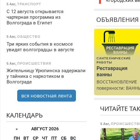
«Городских в
5 Авг
,
ТРАНСПОРТ
С 12 августа открывается
чартерная программа из
ОБЪЯВЛЕНИЯ
Волгограда в Египет
5 Авг
,
ОБЩЕСТВО
Три ярких события в космосе
увидят волгоградцы в августе
САНТЕХНИЧЕСКИЕ
РАБОТЫ
5 Авг
,
ПРОИСШЕСТВИЯ
Реставрация
Жительницу Урюпинска задержали
ванны
у тайника с наркотиком в
ВОССТАНОВЛЕНИЕ
Волгограде
поверхности: ВАНН
раковины,
вся новостная лента
подоконника. От
скола до полной
ЧИТАЙТЕ ТА
реставрации. 100%
КАЛЕНДАРЬ
результат.
5 Авг
,
ПРОИСШЕСТВ
«
АВГУСТ 2026
ПН
ВТ
СР
ЧТ
ПТ
СБ
ВС