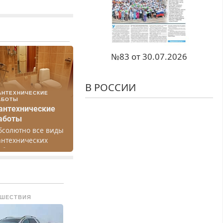
№83 от 30.07.2026
В РОССИИ
АНТЕХНИЧЕСКИЕ
АБОТЫ
антехнические
аботы
бсолютно все виды
антехнических
абот. Быстро.
ачественно.
едорого.
ШЕСТВИЯ