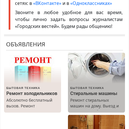
сетях: в
«ВКонтакте»
и в
«Одноклассниках»
Звоните в любое удобное для вас время,
чтобы лично задать вопросы журналистам
«Городских вестей». Будем рады общению!
ОБЪЯВЛЕНИЯ
БЫТОВАЯ ТЕХНИКА
БЫТОВАЯ ТЕХНИКА
Ремонт холодильников
Стиральные машины
Абсолютно бесплатный
Ремонт стиральных
вызов. Ремонт
машин на дому. Выезд и
холодильников всех
диагностика бесплатно.
марок на дому, с
Предусмотрены скидки.
гарантией. Все р-ны.
Срочно. Без выходных.