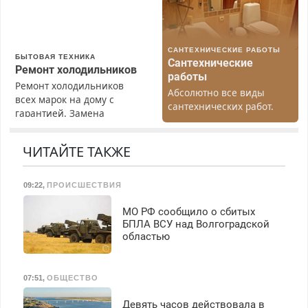
Пенсионерам – скидки до
40%. Мастер со стажем.
САНТЕХНИЧЕСКИЕ РАБОТЫ
БЫТОВАЯ ТЕХНИКА
Сантехнические
Ремонт холодильников
работы
Ремонт холодильников
Абсолютно все виды
всех марок на дому с
сантехнических работ.
гарантией. Замена
Быстро. Качественно.
резины. Качественно.
Недорого.
Недорого. Без выходных.
ЧИТАЙТЕ ТАКЖЕ
Все районы. Скидка.
Вызов бесплатный.
09:22
,
ПРОИСШЕСТВИЯ
МО РФ сообщило о сбитых
БПЛА ВСУ над Волгоградской
областью
07:51
,
ОБЩЕСТВО
Девять часов действовала в