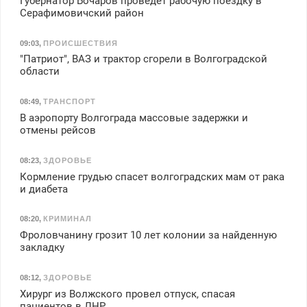
Губернатор Бочаров проведет рабочую поездку в
Серафимовичский район
09:03
,
ПРОИСШЕСТВИЯ
"Патриот", ВАЗ и трактор сгорели в Волгоградской
области
08:49
,
ТРАНСПОРТ
В аэропорту Волгограда массовые задержки и
отмены рейсов
08:23
,
ЗДОРОВЬЕ
Кормление грудью спасет волгоградских мам от рака
и диабета
08:20
,
КРИМИНАЛ
Фроловчанину грозит 10 лет колонии за найденную
закладку
08:12
,
ЗДОРОВЬЕ
Хирург из Волжского провел отпуск, спасая
пациентов в ЛНР