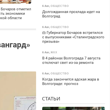
6 Авг
,
ОБЩЕСТВО
 Бочаров отметил
Долгожданная прохлада идет на
сть экономики
Волгоград
ской области
6 Авг
,
ОБЩЕСТВО
Губернатор Бочаров встретился
с выпускниками «Сталинградского
призыва»
вангард»
6 Авг
,
ЖКХ
В 4 районах Волгограда 7 августа
отключат свет из-за ремонта
6 Авг
,
ОБЩЕСТВО
Когда закончится адская жара в
Волгограде: прогноз
СТАТЬИ