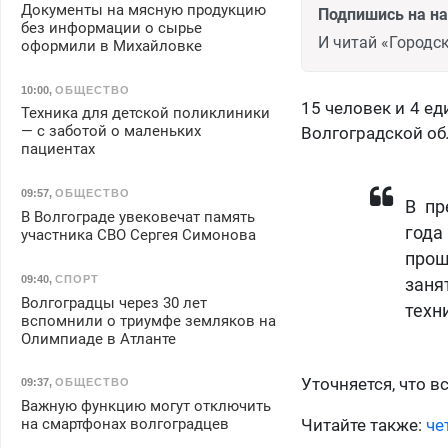
Документы на мясную продукцию
Подпишись на н
без информации о сырье
И читай «Городск
оформили в Михайловке
10:00
,
ОБЩЕСТВО
15 человек и 4 е
Техника для детской поликлиники
— с заботой о маленьких
Волгоградской об
пациентах
09:57
,
ОБЩЕСТВО
В пр
В Волгограде увековечат память
года
участника СВО Сергея Симонова
прош
09:40
,
СПОРТ
заня
Волгоградцы через 30 лет
техн
вспомнили о триумфе земляков на
Олимпиаде в Атланте
Уточняется, что 
09:37
,
ОБЩЕСТВО
Важную функцию могут отключить
на смартфонах волгоградцев
Читайте также:
че