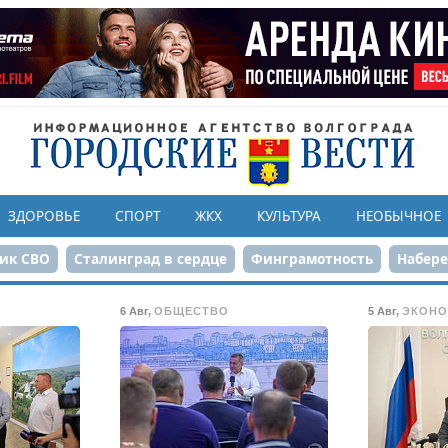
ЗДОРОВЬЕ
СПОРТ
ЖКХ
КУЛЬТУРА
НЕОБЫЧНОЕ
ик СВО
Сталинград в сердце
Финграмотность
Набер
а службе городу
80-летие Победы
Парк Героев-летчико
6 Авг
,
ОБЩЕСТВО
5 Авг
,
ЭКОНО