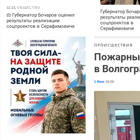
11:13
,
ОБЩЕСТВО
Губернатор Боча
Губернатор Бочаров оценил
результаты реал
результаты реализации
соцпроектов в
соцпроектов в Серафимовиче
Серафимовиче
ПРОИСШЕСТВИЯ
Пожарные
в Волгог
1 Июн
16:56