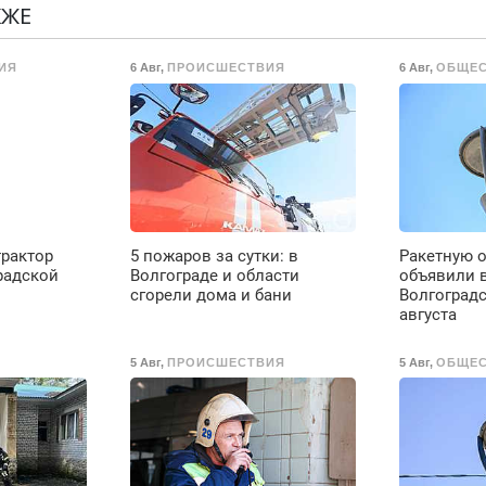
Недорого.
р
КЖЕ
Н
о
в
ИЯ
6 Авг
,
ПРОИСШЕСТВИЯ
6 Авг
,
ОБЩЕ
ты
р
В
о
ое
трактор
5 пожаров за сутки: в
Ракетную 
е
радской
Волгограде и области
объявили 
сгорели дома и бани
Волгоградс
августа
до
5 Авг
,
ПРОИСШЕСТВИЯ
5 Авг
,
ОБЩЕ