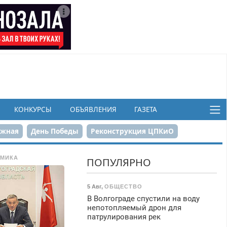
КОНКУРСЫ
ОБЪЯВЛЕНИЯ
ГАЗЕТА
ежная
День Победы
Реконструкция ЦПКиО
в
МИКА
ПОПУЛЯРНО
5 Авг
,
ОБЩЕСТВО
В Волгограде спустили на воду
непотопляемый дрон для
патрулирования рек