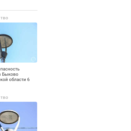
езины. Качественно.
едорого. Без
ыходных. Все
СТВО
айоны. Скидка.
ызов бесплатный.
опасность
в Быково
кой области 6
СТВО