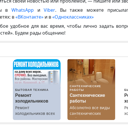
иться своей новостью или проблемой, — пишите или зв
ны в
WhatsApp
и
Viber
. Вы также можете присыла
етях: в
«ВКонтакте»
и в
«Одноклассниках»
бое удобное для вас время, чтобы лично задать воп
естей». Будем рады общению!
САНТЕХНИЧЕСКИЕ
БЫТОВАЯ ТЕХНИКА
РАБОТЫ
Б
Ремонт
Сантехнические
Р
холодильников
работы
х
Ремонт
Абсолютно все виды
Р
холодильников всех
сантехнических
х
марок на дому.
работ. Быстро.
м
Качественно.
г