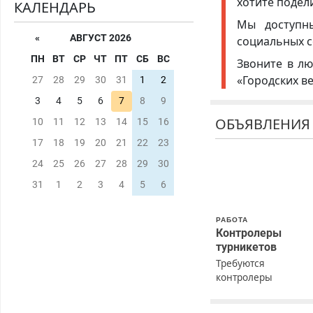
хотите подел
КАЛЕНДАРЬ
Мы доступ
«
АВГУСТ 2026
социальных с
ПН
ВТ
СР
ЧТ
ПТ
СБ
ВС
Звоните в лю
«Городских в
27
28
29
30
31
1
2
3
4
5
6
7
8
9
ОБЪЯВЛЕНИЯ
10
11
12
13
14
15
16
17
18
19
20
21
22
23
24
25
26
27
28
29
30
31
1
2
3
4
5
6
РАБОТА
Контролеры
турникетов
Требуются
контролеры
турникетов для
работы в Москве и