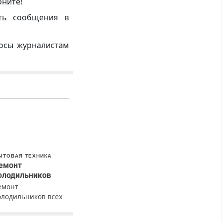
оните!
ть сообщения в
росы журналистам
ЫТОВАЯ ТЕХНИКА
емонт
олодильников
емонт
олодильников всех
арок на дому с
арантией. Замена