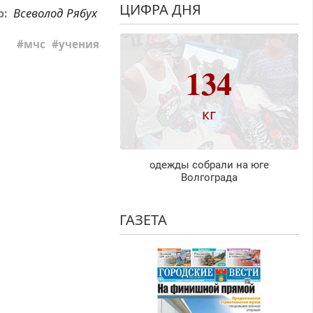
ЦИФРА ДНЯ
Всеволод Рябух
р:
мчс
учения
134
кг
одежды собрали на юге
Волгограда
ГАЗЕТА