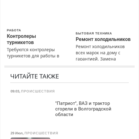
РАБОТА
БЫТОВАЯ ТЕХНИКА
Контролеры
Ремонт холодильников
турникетов
Ремонт холодильников
Требуются контролеры
всех марок на дому с
турникетов для работы в
гарантией. Замена
Москве и Подмосковье
резины. Качественно.
(мужчины, женщины).
Недорого. Без выходных.
Прием по ТК РФ. График
ЧИТАЙТЕ ТАКЖЕ
Все районы. Скидка.
работы любой.
Вызов бесплатный.
Бесплатное проживание.
09:03
,
ПРОИСШЕСТВИЯ
З/п – до 96000 рублей до
вычета налогов.
"Патриот", ВАЗ и трактор
Ежемесячно
сгорели в Волгоградской
выплачивается денежная
области
премия. Возможно
бесплатное обучение,
получение документов,
29 Июл
,
ПРОИСШЕСТВИЯ
работа инспектором по