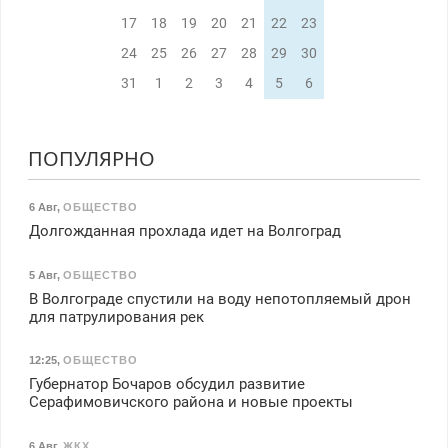
17
18
19
20
21
22
23
24
25
26
27
28
29
30
31
1
2
3
4
5
6
ПОПУЛЯРНО
6 Авг
,
ОБЩЕСТВО
Долгожданная прохлада идет на Волгоград
5 Авг
,
ОБЩЕСТВО
В Волгограде спустили на воду непотопляемый дрон
для патрулирования рек
12:25
,
ОБЩЕСТВО
Губернатор Бочаров обсудил развитие
Серафимовичского района и новые проекты
6 Авг
,
ЖКХ