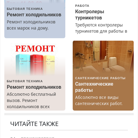
РАБОТА
БЫТОВАЯ ТЕХНИКА
Контролеры
Ремонт холодильников
турникетов
Ремонт холодильников
Требуются контролеры
всех марок на дому.
турникетов для работы в
Москве и Подмосковье
(мужчины, женщины).
Прием по ТК РФ. График
работы любой.
Бесплатное проживание.
З/п – до 96000 рублей до
вычета налогов.
САНТЕХНИЧЕСКИЕ РАБОТЫ
Ежемесячно
БЫТОВАЯ ТЕХНИКА
Сантехнические
выплачивается денежная
Ремонт холодильников
работы
премия. Возможно
Абсолютно бесплатный
Абсолютно все виды
бесплатное обучение,
вызов. Ремонт
сантехнических работ.
получение документов,
холодильников всех
Быстро. Качественно.
работа инспектором по
марок на дому, с
Недорого.
транспортной
гарантией. Все р-ны.
ЧИТАЙТЕ ТАКЖЕ
безопасности с з/п до
Срочно. Без выходных.
125000 руб.
Пенсионерам – скидки до
40%. Мастер со стажем.