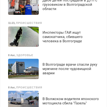
Двое детей пострадали в ДТП с
Ежемесячно
грузовиком в Волгоградской
выплачивается денежная
области
премия. Возможно
бесплатное обучение,
получение документов,
11:23
,
ПРОИСШЕСТВИЯ
работа инспектором по
транспортной
Инспекторы ГАИ ищут
безопасности с з/п до
самокатчика, сбившего
125000 руб.
человека в Волгограде
8 Авг
,
ЗДОРОВЬЕ
В Волгограде врачи спасли руку
мужчине после чудовищной
аварии
8 Авг
,
ПРОИСШЕСТВИЯ
В Волжском водителя японского
мотоцикла сбила "Газель"