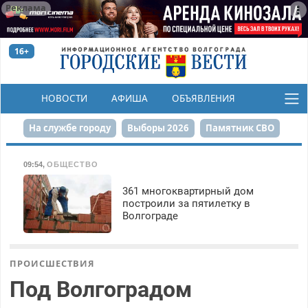
Реклама
16+
НОВОСТИ
АФИША
ОБЪЯВЛЕНИЯ
КОНКУРСЫ
На службе городу
Выборы 2026
Памятник СВО
Сталинград в сердце
Финграмотность
09:54
,
ОБЩЕСТВО
Набережная
День Победы
Реконструкция ЦПКиО
361 многоквартирный дом
построили за пятилетку в
Волгограде
80-летие Победы
Парк Героев-летчиков
ПРОИСШЕСТВИЯ
Под Волгоградом