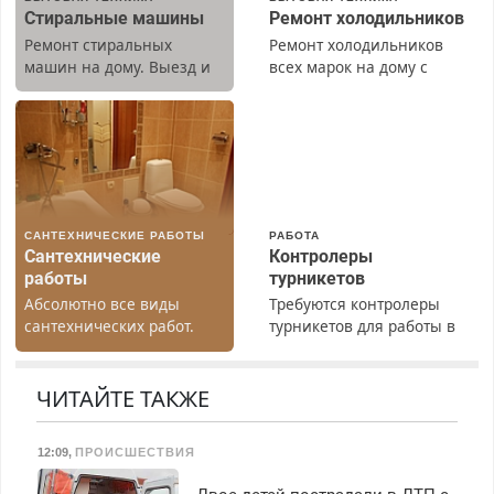
Стиральные машины
Ремонт холодильников
Ремонт стиральных
Ремонт холодильников
машин на дому. Выезд и
всех марок на дому с
диагностика бесплатно.
гарантией. Замена
Предусмотрены скидки.
резины. Качественно.
Недорого. Без выходных.
Все районы. Скидка.
Вызов бесплатный.
САНТЕХНИЧЕСКИЕ РАБОТЫ
РАБОТА
Сантехнические
Контролеры
работы
турникетов
Абсолютно все виды
Требуются контролеры
сантехнических работ.
турникетов для работы в
Быстро. Качественно.
Москве и Подмосковье
Недорого.
(мужчины, женщины).
Прием по ТК РФ. График
ЧИТАЙТЕ ТАКЖЕ
работы любой.
Бесплатное проживание.
12:09
,
ПРОИСШЕСТВИЯ
З/п – до 96000 рублей до
вычета налогов.