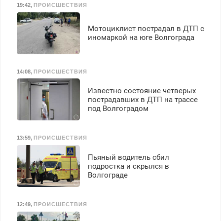
19:42
,
ПРОИСШЕСТВИЯ
З/п – до 96000 рублей до
вычета налогов.
Ежемесячно
Мотоциклист пострадал в ДТП с
выплачивается денежная
иномаркой на юге Волгограда
премия. Возможно
бесплатное обучение,
получение документов,
14:08
,
ПРОИСШЕСТВИЯ
работа инспектором по
транспортной
Известно состояние четверых
безопасности с з/п до
пострадавших в ДТП на трассе
125000 руб.
под Волгоградом
13:59
,
ПРОИСШЕСТВИЯ
Пьяный водитель сбил
подростка и скрылся в
Волгограде
12:49
,
ПРОИСШЕСТВИЯ