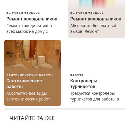
БЫТОВАЯ ТЕХНИКА
БЫТОВАЯ ТЕХНИКА
Ремонт холодильников
Ремонт холодильников
Ремонт холодильников
Абсолютно бесплатный
всех марок на дому с
вызов. Ремонт
гарантией. Замена
холодильников всех
резины. Качественно.
марок на дому, с
Недорого. Без выходных.
гарантией. Все р-ны.
Все районы. Скидка.
Срочно. Без выходных.
Вызов бесплатный.
Пенсионерам – скидки до
40%. Мастер со стажем.
САНТЕХНИЧЕСКИЕ РАБОТЫ
РАБОТА
Сантехнические
Контролеры
работы
турникетов
Абсолютно все виды
Требуются контролеры
сантехнических работ.
турникетов для работы в
Быстро. Качественно.
Москве и Подмосковье
Недорого.
(мужчины, женщины).
Прием по ТК РФ. График
ЧИТАЙТЕ ТАКЖЕ
работы любой.
Бесплатное проживание.