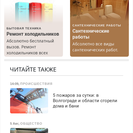
работы любой.
Бесплатное проживание.
З/п – до 96000 рублей до
вычета налогов.
САНТЕХНИЧЕСКИЕ РАБОТЫ
Ежемесячно
БЫТОВАЯ ТЕХНИКА
Сантехнические
выплачивается денежная
Ремонт холодильников
работы
премия. Возможно
Абсолютно бесплатный
Абсолютно все виды
бесплатное обучение,
вызов. Ремонт
сантехнических работ.
получение документов,
холодильников всех
Быстро. Качественно.
работа инспектором по
марок на дому, с
Недорого.
транспортной
гарантией. Все р-ны.
ЧИТАЙТЕ ТАКЖЕ
безопасности с з/п до
Срочно. Без выходных.
125000 руб.
Пенсионерам – скидки до
40%. Мастер со стажем.
14:09
,
ПРОИСШЕСТВИЯ
5 пожаров за сутки: в
Волгограде и области сгорели
дома и бани
5 Авг
,
ОБЩЕСТВО