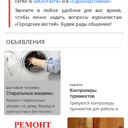
сетях: в
«ВКонтакте»
и в
«Одноклассниках»
Звоните в любое удобное для вас время,
чтобы лично задать вопросы журналистам
«Городских вестей». Будем рады общению!
ОБЪЯВЛЕНИЯ
РАБОТА
БЫТОВАЯ ТЕХНИКА
Контролеры
Стиральные машины
турникетов
Ремонт стиральных
Требуются контролеры
машин на дому. Выезд и
турникетов для работы в
диагностика бесплатно.
Москве и Подмосковье
Предусмотрены скидки.
(мужчины, женщины).
Прием по ТК РФ. График