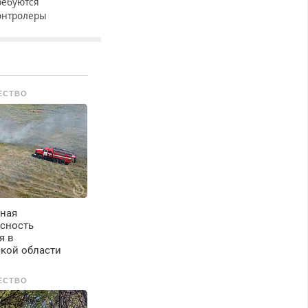
ребуются
онтролеры
урникетов для
аботы в Москве и
одмосковье
мужчины,
енщины). Прием по
ЕСТВО
К РФ. График работы
юбой. Бесплатное
роживание. З/п – до
6000 рублей до
ычета налогов.
жемесячно
ыплачивается
енежная премия.
озможно бесплатное
ная
бучение, получение
сность
окументов, работа
я в
нспектором по
ской области
ранспортной
езопасности с з/п до
ЕСТВО
25000 руб.