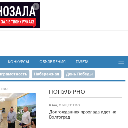
КОНКУРСЫ
ОБЪЯВЛЕНИЯ
ГАЗЕТА
грамотность
Набережная
День Победы
ков
ТВО
ПОПУЛЯРНО
6 Авг
,
ОБЩЕСТВО
Долгожданная прохлада идет на
Волгоград