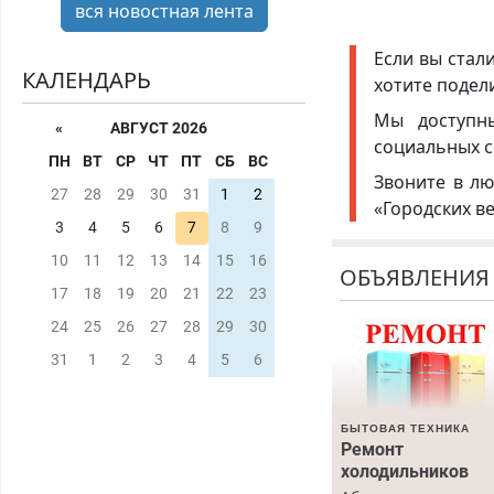
вся новостная лента
Если вы стал
КАЛЕНДАРЬ
хотите подел
Мы доступ
«
АВГУСТ 2026
социальных с
ПН
ВТ
СР
ЧТ
ПТ
СБ
ВС
Звоните в лю
27
28
29
30
31
1
2
«Городских в
3
4
5
6
7
8
9
10
11
12
13
14
15
16
ОБЪЯВЛЕНИЯ
17
18
19
20
21
22
23
24
25
26
27
28
29
30
31
1
2
3
4
5
6
БЫТОВАЯ ТЕХНИКА
Ремонт
холодильников