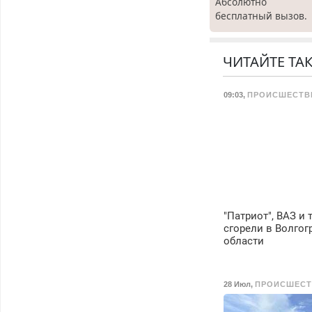
Абсолютно
бесплатный вызов.
Ремонт
холодильников все
марок на дому, с
ЧИТАЙТЕ ТА
гарантией. Все р-ны
Срочно. Без
09:03
,
ПРОИСШЕСТВ
выходных.
Пенсионерам –
скидки до 40%.
Мастер со стажем.
"Патриот", ВАЗ и 
сгорели в Волгог
области
28 Июл
,
ПРОИСШЕСТ