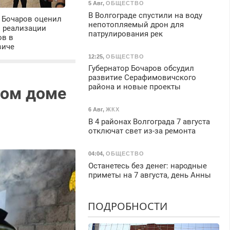
5 Авг
,
ОБЩЕСТВО
В Волгограде спустили на воду
 Бочаров оценил
непотопляемый дрон для
ы реализации
патрулирования рек
ов в
виче
12:25
,
ОБЩЕСТВО
Губернатор Бочаров обсудил
развитие Серафимовичского
района и новые проекты
ном доме
6 Авг
,
ЖКХ
В 4 районах Волгограда 7 августа
отключат свет из-за ремонта
04:04
,
ОБЩЕСТВО
Останетесь без денег: народные
приметы на 7 августа, день Анны
ПОДРОБНОСТИ