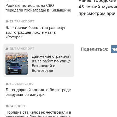
Ранее "Городские
Родным погибших на СВО
45-летний мужч
передали госнаграды в Камышине
присмотром враче
16:53
,
ТРАНСПОРТ
Электрички бесплатно развезут
волгоградцев после матча
«Ротора»
Поделиться:
16:48
,
ТРАНСПОРТ
Движение ограничат
из-за работ по улице
Бакинской в
Волгограде
16:41
,
ОБЩЕСТВО
Легендарный тополь в Волгограде
разрушается изнутри
16:34
,
СПОРТ
Порядка ста человек чествовали в