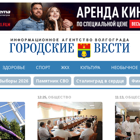
ЗДОРОВЬЕ
СПОРТ
ЖКХ
КУЛЬТУРА
НЕОБЫЧНОЕ
Выборы 2026
Памятник СВО
Сталинград в сердце
Фин
онструкция ЦПКиО
80-летие Победы
Парк Героев-летчи
12:25
,
ОБЩЕСТВО
11:13
,
ОБЩЕС