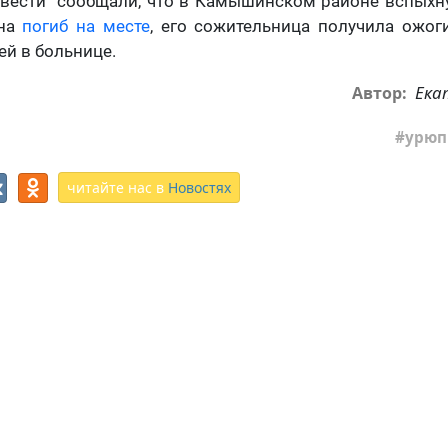
 вести" сообщали, что в Камышинском районе вспыхн
ина
погиб на месте
, его сожительница получила ожог
й в больнице.
Ека
Автор:
урюп
читайте нас в
Новостях