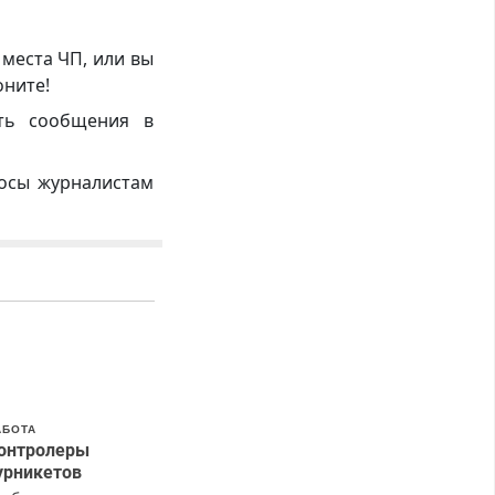
 места ЧП, или вы
оните!
ть сообщения в
росы журналистам
АБОТА
онтролеры
урникетов