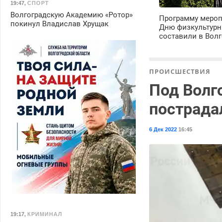
19:47
,
СПОРТ
Волгоградскую Академию «Ротор»
Программу мероп
покинул Владислав Хрущак
Дню физкультурн
составили в Волг
ПРОИСШЕСТВИЯ
Под Волг
пострада
6 Дек 2022
16:45
19:17
,
КРИМИНАЛ