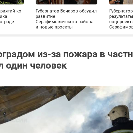
риятий ко
Губернатор Бочаров обсудил
Губернатор
ика
развитие
результат
ограде
Серафимовичского района
соцпроект
и новые проекты
Серафимо
оградом из-за пожара в част
л один человек