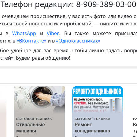
Телефон редакции:
8-909-389-03-00
и очевидцем происшествия, у вас есть фото или видео с
иться своей новостью или проблемой, — пишите или зв
ны в
WhatsApp
и
Viber
. Вы также можете присыла
етях: в
«ВКонтакте»
и в
«Одноклассниках»
бое удобное для вас время, чтобы лично задать воп
естей». Будем рады общению!
БЫТОВАЯ ТЕХНИКА
БЫТОВАЯ ТЕХНИКА
Р
Стиральные
Ремонт
К
машины
холодильников
т