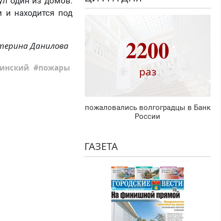
ул один из домов:
и и находится под
2200
терина Данилова
инский
пожары
раз
пожаловались волгоградцы в Банк
России
ГАЗЕТА