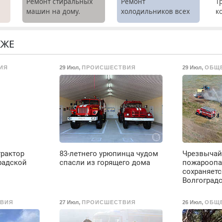
Ремонт стиральных
Ремонт
Т
машин на дому.
холодильников всех
к
Выезд и диагностика
марок на дому.
т
х
бесплатно.
р
Предусмотрены
П
КЖЕ
.
скидки.
(
ж
ИЯ
29 Июл
,
ПРОИСШЕСТВИЯ
29 Июл
,
ОБЩ
Т
л
п
9
в
Е
в
д
В
трактор
83-летнего урюпинца чудом
Чрезвычай
о
радской
спасли из горящего дома
пожароопа
д
сохраняетс
и
Волгоград
т
б
ВИЯ
27 Июл
,
ПРОИСШЕСТВИЯ
26 Июл
,
ОБЩ
1