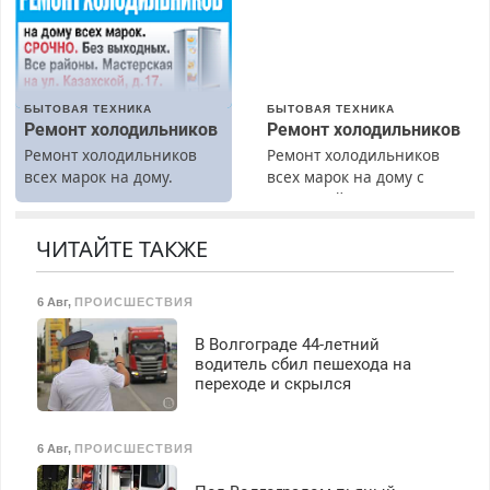
Прием по ТК РФ. График
работы любой.
Бесплатное проживание.
З/п – до 96000 рублей до
вычета налогов.
БЫТОВАЯ ТЕХНИКА
БЫТОВАЯ ТЕХНИКА
Ежемесячно
Ремонт холодильников
Ремонт холодильников
выплачивается денежная
Ремонт холодильников
Ремонт холодильников
премия. Возможно
всех марок на дому.
всех марок на дому с
бесплатное обучение,
гарантией. Замена
получение документов,
резины. Качественно.
работа инспектором по
Недорого. Без выходных.
ЧИТАЙТЕ ТАКЖЕ
транспортной
Все районы. Скидка.
безопасности с з/п до
Вызов бесплатный.
125000 руб.
6 Авг
,
ПРОИСШЕСТВИЯ
В Волгограде 44-летний
водитель сбил пешехода на
переходе и скрылся
6 Авг
,
ПРОИСШЕСТВИЯ