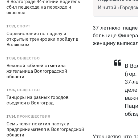
В Волгограде 44-летний водитель
сбил пешехода на переходе и
И читай «Городск
скрылся
17:59
,
СПОРТ
37-летнюю пацие
Соревнования по паделу и
больнице Фишера 
открытые тренировки пройдут в
женщину выписали
Волжском
17:56
,
ОБЩЕСТВО
Вековой юбилей отметила
В Во
жительница Волгоградской
(гор
области
37-л
деле
17:36
,
ОБЩЕСТВО
Танцоры из разных городов
важн
съедутся в Волгоград
Паци
облз
17:34
,
ПРОИСШЕСТВИЯ
Семь телят похитил пастух у
предпринимателя в Волгоградской
области
Уточняется, что 