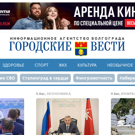
ЗДОРОВЬЕ
СПОРТ
ЖКХ
КУЛЬТУРА
НЕОБЫЧНОЕ
ик СВО
Сталинград в сердце
Финграмотность
Набер
а службе городу
80-летие Победы
Парк Героев-летчико
5 Авг
,
ЭКОНОМИКА
4 Авг
,
ИНФРА