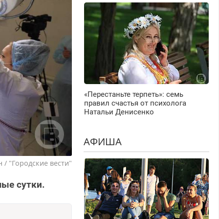
«Перестаньте терпеть»: семь
правил счастья от психолога
Натальи Денисенко
АФИША
 / "Городские вести"
ые сутки.