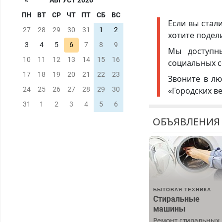
«
АВГУСТ 2026
ПН
ВТ
СР
ЧТ
ПТ
СБ
ВС
Если вы стал
27
28
29
30
31
1
2
хотите подел
3
4
5
6
7
8
9
Мы доступ
10
11
12
13
14
15
16
социальных с
17
18
19
20
21
22
23
Звоните в лю
«Городских в
24
25
26
27
28
29
30
31
1
2
3
4
5
6
ОБЪЯВЛЕНИЯ
БЫТОВАЯ ТЕХНИКА
Стиральные
машины
Ремонт стиральных