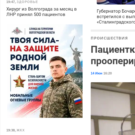
19:47
,
ЗДОРОВЬЕ
Хирург из Волгограда за месяц в
Губернатор Боча
ЛНР принял 500 пациентов
встретился с вы
«Сталинградског
ПРОИСШЕСТВИЯ
Пациентк
проопери
14 Июн
16:20
19:38
,
ЖКХ