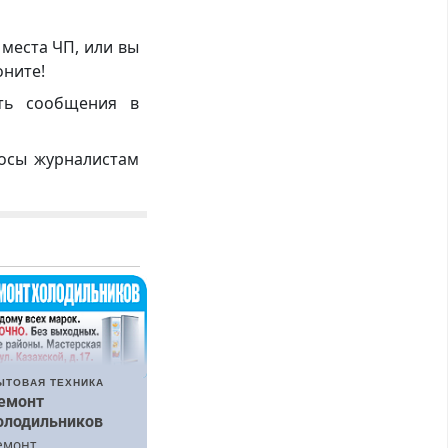
 места ЧП, или вы
оните!
ть сообщения в
росы журналистам
ЫТОВАЯ ТЕХНИКА
емонт
олодильников
емонт