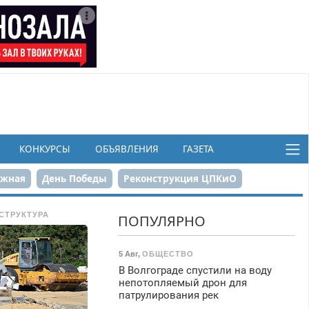
КОНКУРСЫ
ОБЪЯВЛЕНИЯ
ГАЗЕТА
ежная
День Победы
Реконструкция ЦПКиО
в
СТРУКТУРА
ПОПУЛЯРНО
5 Авг
,
ОБЩЕСТВО
В Волгограде спустили на воду
непотопляемый дрон для
патрулирования рек