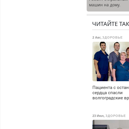
машин на дому.
Выезд и диагностик
бесплатно.
Предусмотрены
ЧИТАЙТЕ ТА
скидки.
2 Авг
,
ЗДОРОВЬЕ
Пациента с оста
сердца спасли
волгоградские в
23 Июл
,
ЗДОРОВЬЕ