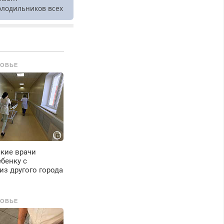
олодильников всех
арок на дому.
РОВЬЕ
кие врачи
бенку с
из другого города
РОВЬЕ