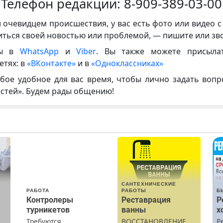
Телефон редакции:
8-909-389-03-00
и очевидцем происшествия, у вас есть фото или видео с
иться своей новостью или проблемой, — пишите или зв
ны в
WhatsApp
и
Viber
. Вы также можете присыла
етях: в
«ВКонтакте»
и в
«Одноклассниках»
бое удобное для вас время, чтобы лично задать воп
естей». Будем рады общению!
САНТЕХНИЧЕСКИЕ
РАБОТА
РАБОТЫ
Б
Контролеры
Реставрация
Р
турникетов
ванны
х
Требуются
ВОССТАНОВЛЕНИЕ
Р