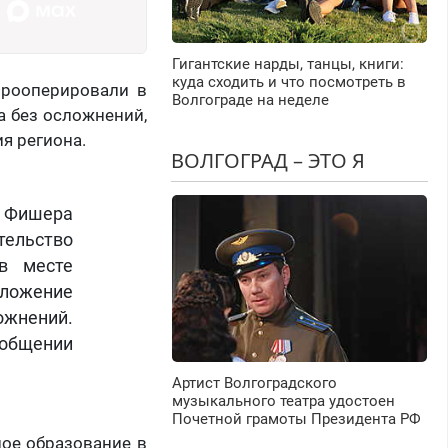
Гигантские нарды, танцы, книги:
куда сходить и что посмотреть в
прооперировали в
Волгограде на неделе
а без осложнений,
я региона.
ВОЛГОГРАД – ЭТО Я
ы Фишера
тельство
в месте
оложение
ожнений.
ообщении
Артист Волгоградского
музыкального театра удостоен
Почетной грамоты Президента РФ
ное образование в