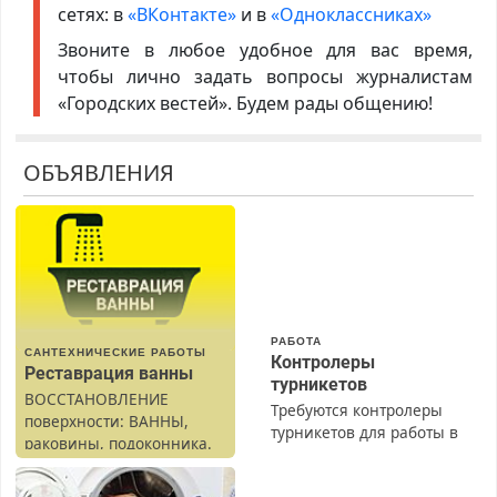
сетях: в
«ВКонтакте»
и в
«Одноклассниках»
Звоните в любое удобное для вас время,
чтобы лично задать вопросы журналистам
«Городских вестей». Будем рады общению!
ОБЪЯВЛЕНИЯ
РАБОТА
САНТЕХНИЧЕСКИЕ РАБОТЫ
Контролеры
Реставрация ванны
турникетов
ВОССТАНОВЛЕНИЕ
Требуются контролеры
поверхности: ВАННЫ,
турникетов для работы в
раковины, подоконника.
Москве и Подмосковье
От скола до полной
(мужчины, женщины).
реставрации. 100%