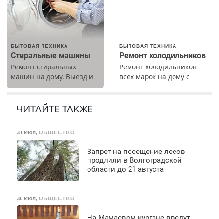
Прием по ТК РФ. График
результат.
работы любой.
Бесплатное проживание.
З/п – до 96000 рублей до
вычета налогов.
БЫТОВАЯ ТЕХНИКА
БЫТОВАЯ ТЕХНИКА
Ежемесячно
Стиральные машины
Ремонт холодильников
выплачивается денежная
Ремонт стиральных
Ремонт холодильников
премия. Возможно
машин на дому. Выезд и
всех марок на дому с
бесплатное обучение,
диагностика бесплатно.
гарантией. Замена
получение документов,
Предусмотрены скидки.
резины. Качественно.
работа инспектором по
Недорого. Без выходных.
ЧИТАЙТЕ ТАКЖЕ
транспортной
Все районы. Скидка.
безопасности с з/п до
Вызов бесплатный.
125000 руб.
31 Июл
,
ОБЩЕСТВО
Запрет на посещение лесов
продлили в Волгоградской
области до 21 августа
30 Июл
,
ОБЩЕСТВО
На Мамаевом кургане введут