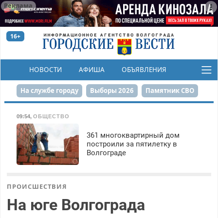
Реклама
16+
НОВОСТИ
АФИША
ОБЪЯВЛЕНИЯ
КОНКУРСЫ
На службе городу
Выборы 2026
Памятник СВО
Сталинград в сердце
Финграмотность
09:54
,
ОБЩЕСТВО
Набережная
День Победы
Реконструкция ЦПКиО
361 многоквартирный дом
построили за пятилетку в
Волгограде
80-летие Победы
Парк Героев-летчиков
ПРОИСШЕСТВИЯ
На юге Волгограда