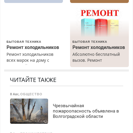
Быстро. Качественно.
Недорого.
БЫТОВАЯ ТЕХНИКА
БЫТОВАЯ ТЕХНИКА
Ремонт холодильников
Ремонт холодильников
Ремонт холодильников
Абсолютно бесплатный
всех марок на дому с
вызов. Ремонт
гарантией. Замена
холодильников всех
резины. Качественно.
марок на дому, с
Недорого. Без выходных.
гарантией. Все р-ны.
ЧИТАЙТЕ ТАКЖЕ
Все районы. Скидка.
Срочно. Без выходных.
Вызов бесплатный.
Пенсионерам – скидки до
8 Авг
,
ОБЩЕСТВО
40%. Мастер со стажем.
Чрезвычайная
пожароопасность объявлена в
Волгоградской области