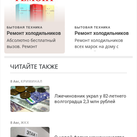
работы любой.
Бесплатное проживание.
З/п – до 96000 рублей до
вычета налогов.
БЫТОВАЯ ТЕХНИКА
БЫТОВАЯ ТЕХНИКА
Ежемесячно
Ремонт холодильников
Ремонт холодильников
выплачивается денежная
Абсолютно бесплатный
Ремонт холодильников
премия. Возможно
вызов. Ремонт
всех марок на дому с
бесплатное обучение,
холодильников всех
гарантией. Замена
получение документов,
марок на дому, с
резины. Качественно.
работа инспектором по
гарантией. Все р-ны.
Недорого. Без выходных.
ЧИТАЙТЕ ТАКЖЕ
транспортной
Срочно. Без выходных.
Все районы. Скидка.
безопасности с з/п до
Пенсионерам – скидки до
Вызов бесплатный.
125000 руб.
8 Авг
,
КРИМИНАЛ
40%. Мастер со стажем.
Лжечиновник украл у 82-летнего
волгоградца 2,3 млн рублей
8 Авг
,
ЖКХ