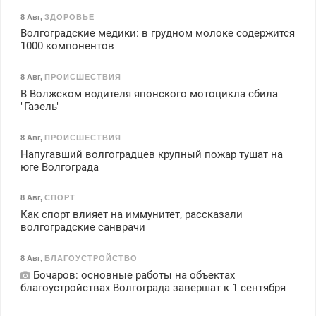
8 Авг
,
ЗДОРОВЬЕ
Волгоградские медики: в грудном молоке содержится
1000 компонентов
8 Авг
,
ПРОИСШЕСТВИЯ
В Волжском водителя японского мотоцикла сбила
"Газель"
8 Авг
,
ПРОИСШЕСТВИЯ
Напугавший волгоградцев крупный пожар тушат на
юге Волгограда
8 Авг
,
СПОРТ
Как спорт влияет на иммунитет, рассказали
волгоградские санврачи
8 Авг
,
БЛАГОУСТРОЙСТВО
Бочаров: основные работы на объектах
благоустройствах Волгограда завершат к 1 сентября