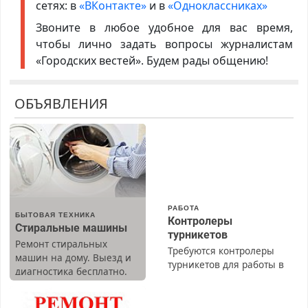
сетях: в
«ВКонтакте»
и в
«Одноклассниках»
Звоните в любое удобное для вас время,
чтобы лично задать вопросы журналистам
«Городских вестей». Будем рады общению!
ОБЪЯВЛЕНИЯ
РАБОТА
БЫТОВАЯ ТЕХНИКА
Контролеры
Стиральные машины
турникетов
Ремонт стиральных
Требуются контролеры
машин на дому. Выезд и
турникетов для работы в
диагностика бесплатно.
Москве и Подмосковье
Предусмотрены скидки.
(мужчины, женщины).
Прием по ТК РФ. График