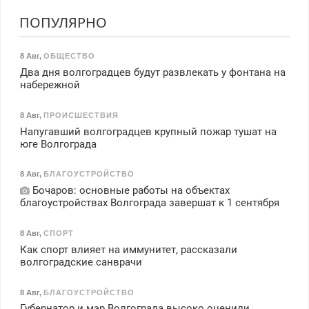
ПОПУЛЯРНО
8 Авг
,
ОБЩЕСТВО
Два дня волгоградцев будут развлекать у фонтана на
набережной
8 Авг
,
ПРОИСШЕСТВИЯ
Напугавший волгоградцев крупный пожар тушат на
юге Волгограда
8 Авг
,
БЛАГОУСТРОЙСТВО
Бочаров: основные работы на объектах
благоустройствах Волгограда завершат к 1 сентября
8 Авг
,
СПОРТ
Как спорт влияет на иммунитет, рассказали
волгоградские санврачи
8 Авг
,
БЛАГОУСТРОЙСТВО
Губернатор и мэр Волгограда высоко оценили