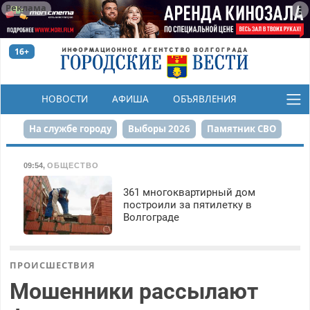
Реклама
16+
НОВОСТИ
АФИША
ОБЪЯВЛЕНИЯ
КОНКУРСЫ
На службе городу
Выборы 2026
Памятник СВО
Сталинград в сердце
Финграмотность
09:54
,
ОБЩЕСТВО
Набережная
День Победы
Реконструкция ЦПКиО
361 многоквартирный дом
построили за пятилетку в
Волгограде
80-летие Победы
Парк Героев-летчиков
ПРОИСШЕСТВИЯ
Мошенники рассылают