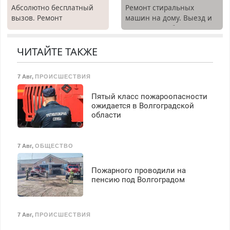
Абсолютно бесплатный
Ремонт стиральных
вызов. Ремонт
машин на дому. Выезд и
холодильников всех
диагностика бесплатно.
марок на дому, с
Предусмотрены скидки.
гарантией. Все р-ны.
ЧИТАЙТЕ ТАКЖЕ
Срочно. Без выходных.
Пенсионерам – скидки до
7 Авг
,
ПРОИСШЕСТВИЯ
40%. Мастер со стажем.
Пятый класс пожароопасности
ожидается в Волгоградской
области
7 Авг
,
ОБЩЕСТВО
Пожарного проводили на
пенсию под Волгоградом
7 Авг
,
ПРОИСШЕСТВИЯ