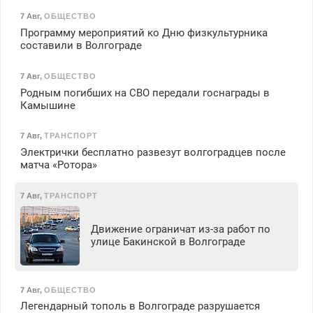
7 Авг
,
ОБЩЕСТВО
Программу мероприятий ко Дню физкультурника
составили в Волгограде
7 Авг
,
ОБЩЕСТВО
Родным погибших на СВО передали госнаграды в
Камышине
7 Авг
,
ТРАНСПОРТ
Электрички бесплатно развезут волгоградцев после
матча «Ротора»
7 Авг
,
ТРАНСПОРТ
Движение ограничат из-за работ по
улице Бакинской в Волгограде
7 Авг
,
ОБЩЕСТВО
Легендарный тополь в Волгограде разрушается