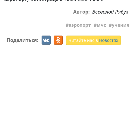
Всеволод Рябух
Автор:
аэропорт
мчс
учения
Поделиться:
читайте нас в
Новостях