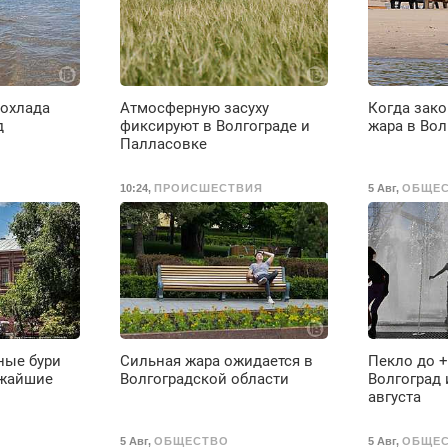
М
охлада
Атмосферную засуху
Когда зако
д
фиксируют в Волгограде и
жара в Вол
Палласовке
10:24
,
ПРОИСШЕСТВИЯ
5 Авг
,
ОБЩЕ
ные бури
Сильная жара ожидается в
Пекло до +
ижайшие
Волгоградской области
Волгоград 
августа
5 Авг
,
ОБЩЕСТВО
5 Авг
,
ОБЩЕ