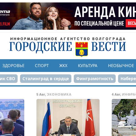
ЗДОРОВЬЕ
СПОРТ
ЖКХ
КУЛЬТУРА
НЕОБЫЧНОЕ
ик СВО
Сталинград в сердце
Финграмотность
Набер
а службе городу
80-летие Победы
Парк Героев-летчико
5 Авг
,
ЭКОНОМИКА
4 Авг
,
ИНФРА