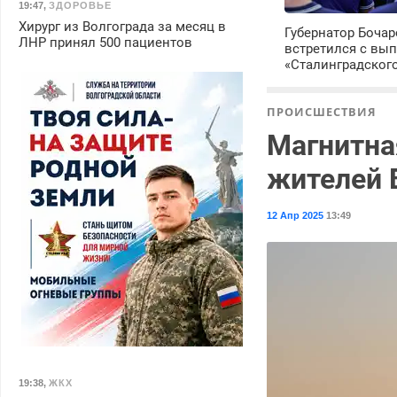
19:47
,
ЗДОРОВЬЕ
Хирург из Волгограда за месяц в
Губернатор Боча
ЛНР принял 500 пациентов
встретился с вы
«Сталинградског
ПРОИСШЕСТВИЯ
Магнитна
жителей 
12 Апр 2025
13:49
19:38
,
ЖКХ