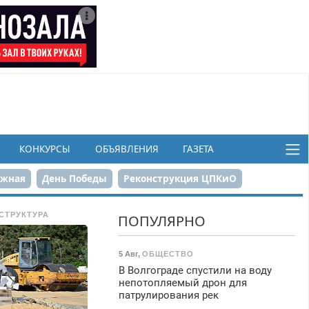
КОНКУРСЫ
ОБЪЯВЛЕНИЯ
ГАЗЕТА
ежная
День Победы
Реконструкция ЦПКиО
в
СТРУКТУРА
ПОПУЛЯРНО
5 Авг
,
ОБЩЕСТВО
В Волгограде спустили на воду
непотопляемый дрон для
патрулирования рек