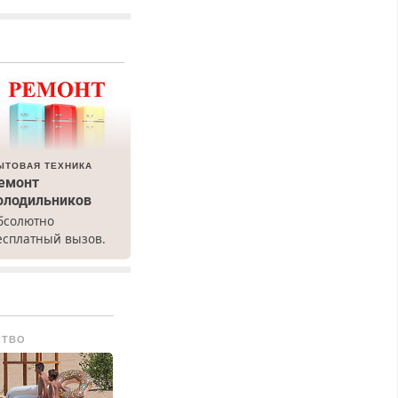
ЫТОВАЯ ТЕХНИКА
емонт
олодильников
бсолютно
есплатный вызов.
емонт
олодильников всех
арок на дому, с
арантией. Все р-ны.
рочно. Без
СТВО
ыходных.
енсионерам –
кидки до 40%.