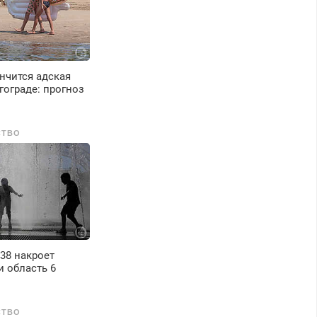
астер со стажем.
нчится адская
гограде: прогноз
СТВО
38 накроет
и область 6
СТВО