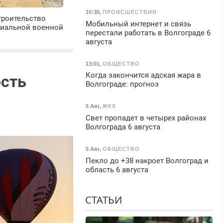
10:30
,
ПРОИСШЕСТВИЯ
троительство
Мобильный интернет и связь
циальной военной
перестали работать в Волгограде 6
августа
13:01
,
ОБЩЕСТВО
Когда закончится адская жара в
ость
Волгограде: прогноз
5 Авг
,
ЖКХ
Свет пропадет в четырех районах
Волгограда 6 августа
5 Авг
,
ОБЩЕСТВО
Пекло до +38 накроет Волгоград и
область 6 августа
СТАТЬИ