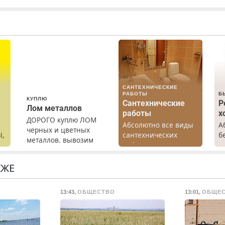
САНТЕХНИЧЕСКИЕ
РАБОТЫ
Б
КУПЛЮ
Сантехнические
Р
Лом металлов
работы
х
ДОРОГО куплю ЛОМ
Абсолютно все виды
А
черных и цветных
Ы,
сантехнических
б
металлов, вывозим
работ. Быстро.
Р
сами.
Качественно.
х
Недорого.
м
КЖЕ
г
С
13:43
,
ОБЩЕСТВО
13:01
,
ОБЩЕ
в
П
с