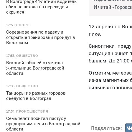
В Волгограде 44-летний водитель
сбил пешехода на переходе и
И читай «Городск
скрылся
17:59
,
СПОРТ
12 апреля по Волг
Соревнования по паделу и
пике.
открытые тренировки пройдут в
Волжском
Синоптики преду
ситуация начнет 
17:56
,
ОБЩЕСТВО
баллам. До 21:00 
Вековой юбилей отметила
жительница Волгоградской
Отметим, метеоза
области
из-за магнитных 
17:36
,
ОБЩЕСТВО
сильных головных
Танцоры из разных городов
съедутся в Волгоград
17:34
,
ПРОИСШЕСТВИЯ
Семь телят похитил пастух у
предпринимателя в Волгоградской
Поделиться:
области