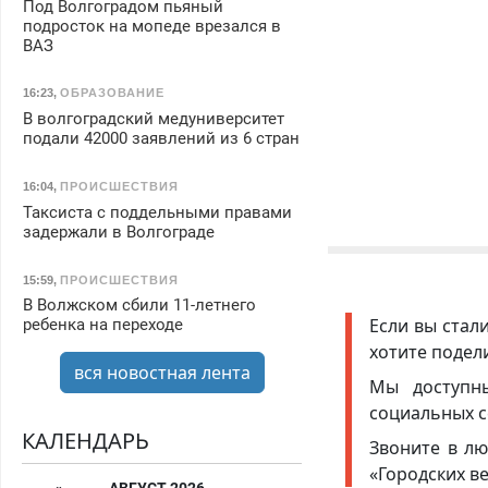
Под Волгоградом пьяный
подросток на мопеде врезался в
ВАЗ
16:23
,
ОБРАЗОВАНИЕ
В волгоградский медуниверситет
подали 42000 заявлений из 6 стран
16:04
,
ПРОИСШЕСТВИЯ
Таксиста с поддельными правами
задержали в Волгограде
15:59
,
ПРОИСШЕСТВИЯ
В Волжском сбили 11-летнего
Если вы стал
ребенка на переходе
хотите подел
вся новостная лента
Мы доступ
социальных с
КАЛЕНДАРЬ
Звоните в лю
«Городских в