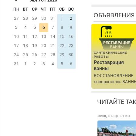
«
АВГУСТ 2026
ПН
ВТ
СР
ЧТ
ПТ
СБ
ВС
ОБЪЯВЛЕНИЯ
27
28
29
30
31
1
2
3
4
5
6
7
8
9
10
11
12
13
14
15
16
17
18
19
20
21
22
23
САНТЕХНИЧЕСКИЕ
24
25
26
27
28
29
30
РАБОТЫ
Реставрация
31
1
2
3
4
5
6
ванны
ВОССТАНОВЛЕНИЕ
поверхности: ВАНН
раковины,
подоконника. От
скола до полной
ЧИТАЙТЕ ТА
реставрации. 100%
результат.
20:00
,
ОБЩЕСТВО