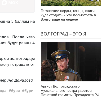
Гигантские нарды, танцы, книги:
куда сходить и что посмотреть в
Волгограде на неделе
 равна 5 баллам на
ВОЛГОГРАД – ЭТО Я
ллов. После чего
ния будут равны 4
торые волгоградцы
могут страдать от
терина Данилова
Артист Волгоградского
ода
буря
бури
музыкального театра удостоен
Почетной грамоты Президента РФ