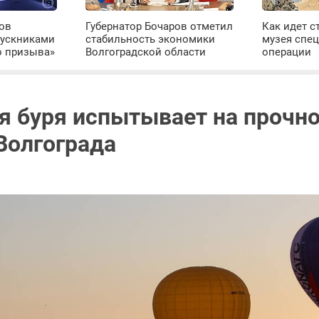
ров
Губернатор Бочаров отметил
Как идет с
пускниками
стабильность экономики
музея спе
о призыва»
Волгоградской области
операции
я буря испытывает на прочн
Волгограда