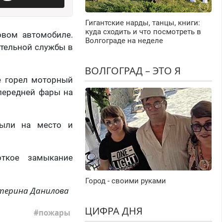
Гигантские нарды, танцы, книги:
куда сходить и что посмотреть в
овом автомобиле.
Волгограде на неделе
ательной службы в
ВОЛГОГРАД – ЭТО Я
е горел моторный
передней фары на
были на место и
откое замыкание
Город - своими руками
терина Данилова
ЦИФРА ДНЯ
пожары