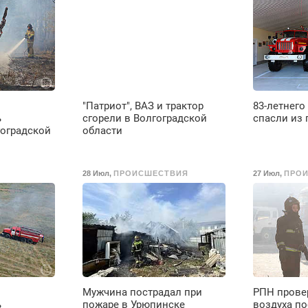
любой. Бесплатное
В
проживание. З/п – до
96000 рублей до
вычета налогов.
Ежемесячно
выплачивается
денежная премия.
Возможно бесплатное
"Патриот", ВАЗ и трактор
83-летнего
обучение, получение
ь
сгорели в Волгоградской
спасли из 
документов, работа
гоградской
области
инспектором по
транспортной
безопасности с з/п до
28 Июл
,
ПРОИСШЕСТВИЯ
27 Июл
,
ПРО
125000 руб.
Мужчина пострадал при
РПН прове
ь
пожаре в Урюпинске
воздуха по