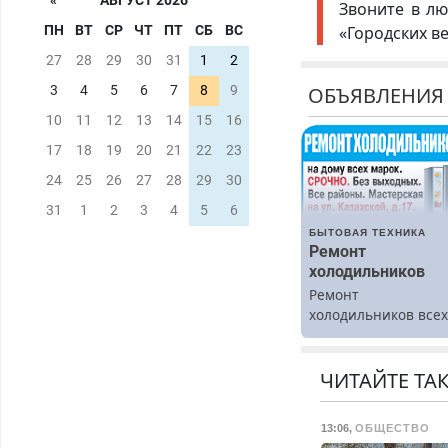
«
АВГУСТ 2026
Звоните в лю
«Городских в
ПН
ВТ
СР
ЧТ
ПТ
СБ
ВС
27
28
29
30
31
1
2
ОБЪЯВЛЕНИЯ
3
4
5
6
7
8
9
10
11
12
13
14
15
16
17
18
19
20
21
22
23
24
25
26
27
28
29
30
31
1
2
3
4
5
6
БЫТОВАЯ ТЕХНИКА
Ремонт
холодильников
Ремонт
холодильников все
марок на дому.
ЧИТАЙТЕ ТА
13:06
,
ОБЩЕСТВО