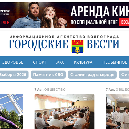
ЗДОРОВЬЕ
СПОРТ
ЖКХ
КУЛЬТУРА
НЕОБЫЧНОЕ
Выборы 2026
Памятник СВО
Сталинград в сердце
Фин
онструкция ЦПКиО
80-летие Победы
Парк Героев-летчи
7 Авг
,
ОБЩЕСТВО
7 Авг
,
ОБЩЕ