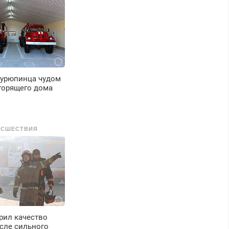
ызов бесплатный.
 урюпинца чудом
горящего дома
ИСШЕСТВИЯ
рил качество
сле сильного