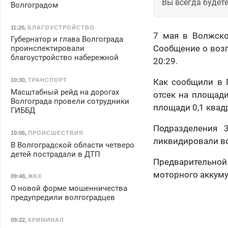
Вы всегда будете
Волгоградом
11:20
,
БЛАГОУСТРОЙСТВО
7 мая в Волжско
Губернатор и глава Волгограда
Сообщение о возг
проинспектировали
благоустройство набережной
20:29.
10:30
,
ТРАНСПОРТ
Как сообщили в 
Масштабный рейд на дорогах
отсек на площад
Волгограда провели сотрудники
площади 0,1 квад
ГИББД
Подразделения 
10:06
,
ПРОИСШЕСТВИЯ
ликвидировали во
В Волгоградской области четверо
детей пострадали в ДТП
Предварительно
моторного аккуму
09:48
,
ЖКХ
О новой форме мошенничества
предупредили волгоградцев
09:22
,
КРИМИНАЛ