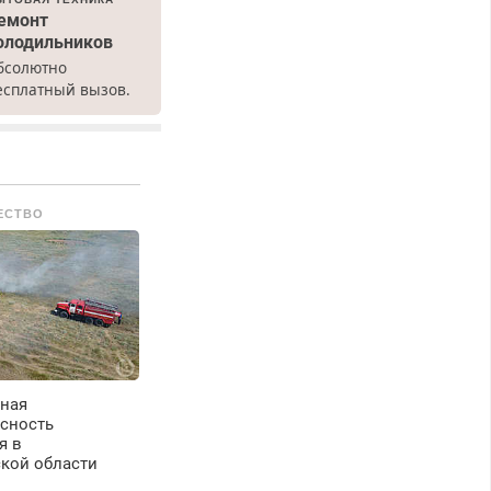
емонт
олодильников
бсолютно
есплатный вызов.
емонт
олодильников всех
арок на дому, с
арантией. Все р-ны.
рочно. Без
ЕСТВО
ыходных.
енсионерам –
кидки до 40%.
астер со стажем.
ная
сность
я в
ской области