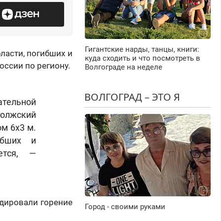
Гигантские нарды, танцы, книги:
ласти, погибших и
куда сходить и что посмотреть в
оссии по региону.
Волгограде на неделе
ВОЛГОГРАД – ЭТО Я
ательной
олжский
м 6х3 м.
ибших и
ется, —
идировали горение
Город - своими руками