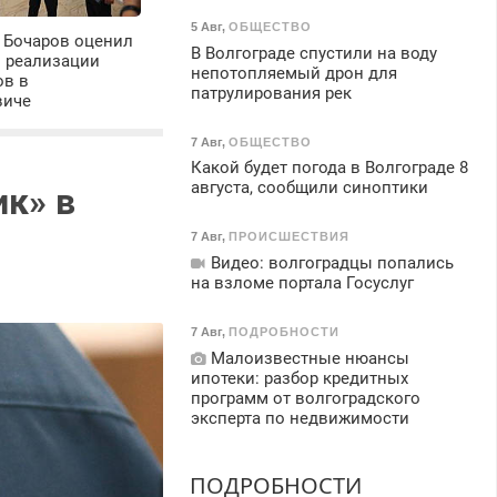
5 Авг
,
ОБЩЕСТВО
 Бочаров оценил
В Волгограде спустили на воду
ы реализации
непотопляемый дрон для
ов в
патрулирования рек
виче
7 Авг
,
ОБЩЕСТВО
Какой будет погода в Волгограде 8
августа, сообщили синоптики
ик» в
7 Авг
,
ПРОИСШЕСТВИЯ
Видео: волгоградцы попались
на взломе портала Госуслуг
7 Авг
,
ПОДРОБНОСТИ
Малоизвестные нюансы
ипотеки: разбор кредитных
программ от волгоградского
эксперта по недвижимости
ПОДРОБНОСТИ