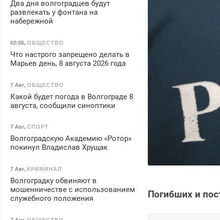
Два дня волгоградцев будут
развлекать у фонтана на
набережной
02:05
,
ОБЩЕСТВО
Что настрого запрещено делать в
Марьев день, 8 августа 2026 года
7 Авг
,
ОБЩЕСТВО
Какой будет погода в Волгограде 8
августа, сообщили синоптики
7 Авг
,
СПОРТ
Волгоградскую Академию «Ротор»
покинул Владислав Хрущак
7 Авг
,
КРИМИНАЛ
Волгоградку обвиняют в
мошенничестве с использованием
Погибших и пос
служебного положения
7 Авг
,
ОБЩЕСТВО