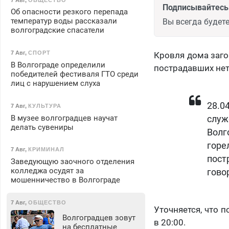
Подписывайтесь 
Об опасности резкого перепада
температур воды рассказали
Вы всегда будете
волгоградские спасатели
7 Авг
,
СПОРТ
Кровля дома заго
В Волгограде определили
пострадавших нет
победителей фестиваля ГТО среди
лиц с нарушением слуха
28.0
7 Авг
,
КУЛЬТУРА
В музее волгоградцев научат
слу
делать сувениры
Волг
гор
7 Авг
,
КРИМИНАЛ
пос
Заведующую заочного отделения
колледжа осудят за
гово
мошенничество в Волгограде
7 Авг
,
ОБЩЕСТВО
Уточняется, что 
Волгоградцев зовут
в 20:00.
на бесплатные