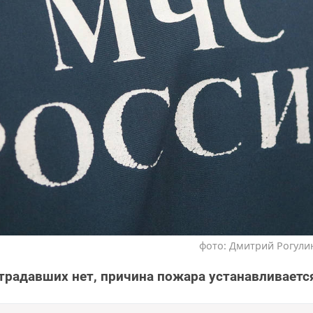
фото: Дмитрий Рогулин
традавших нет, причина пожара устанавливаетс