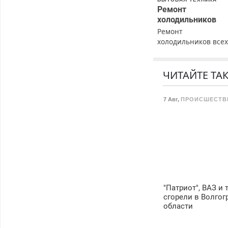
Ремонт
холодильников
Ремонт
холодильников все
марок на дому с
гарантией. Замена
резины. Качественн
ЧИТАЙТЕ ТА
Недорого. Без
выходных. Все
7 Авг
,
ПРОИСШЕСТВ
районы. Скидка.
Вызов бесплатный.
"Патриот", ВАЗ и 
сгорели в Волгог
области