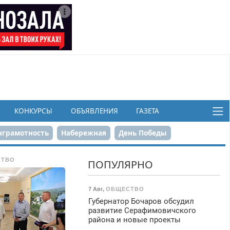
КОНКУРСЫ
ОБЪЯВЛЕНИЯ
ГАЗЕТА
грамотность
Набережная
День Победы
ков
СТВО
ПОПУЛЯРНО
7 Авг
,
ОБЩЕСТВО
Губернатор Бочаров обсудил
развитие Серафимовичского
района и новые проекты