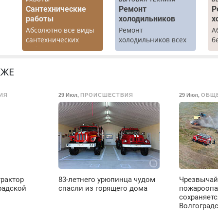
Сантехнические
Ремонт
Р
работы
холодильников
х
Абсолютно все виды
Ремонт
А
х
сантехнических
холодильников всех
б
работ. Быстро.
марок на дому.
Р
Качественно.
х
о.
Недорого.
м
КЖЕ
г
С
ИЯ
29 Июл
,
ПРОИСШЕСТВИЯ
29 Июл
,
ОБЩ
в
П
с
М
трактор
83-летнего урюпинца чудом
Чрезвычай
радской
спасли из горящего дома
пожароопа
сохраняетс
Волгоград