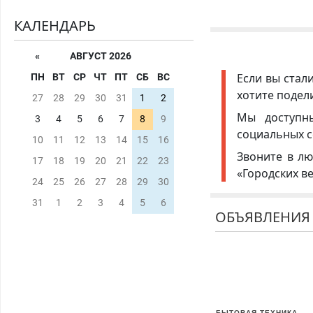
КАЛЕНДАРЬ
«
АВГУСТ 2026
Если вы стал
ПН
ВТ
СР
ЧТ
ПТ
СБ
ВС
хотите подел
27
28
29
30
31
1
2
Мы доступ
3
4
5
6
7
8
9
социальных с
10
11
12
13
14
15
16
Звоните в лю
17
18
19
20
21
22
23
«Городских в
24
25
26
27
28
29
30
31
1
2
3
4
5
6
ОБЪЯВЛЕНИЯ
БЫТОВАЯ ТЕХНИКА