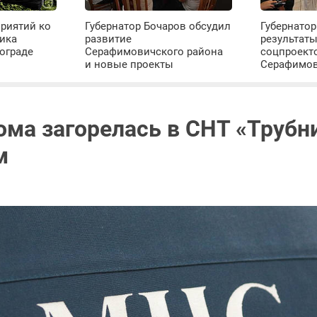
риятий ко
Губернатор Бочаров обсудил
Губернатор
ика
развитие
результат
ограде
Серафимовичского района
соцпроект
и новые проекты
Серафимо
ома загорелась в СНТ «Трубн
м