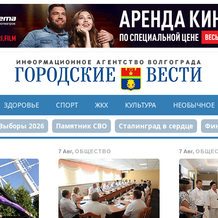
ЗДОРОВЬЕ
СПОРТ
ЖКХ
КУЛЬТУРА
НЕОБЫЧНОЕ
Выборы 2026
Памятник СВО
Сталинград в сердце
Фин
онструкция ЦПКиО
80-летие Победы
Парк Героев-летчи
7 Авг
,
ОБЩЕСТВО
7 Авг
,
ОБЩЕ