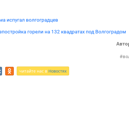
ма испугал волгоградцев
зпостройка горели на 132 квадратах под Волгоградом
Авто
во
читайте нас в
Новостях