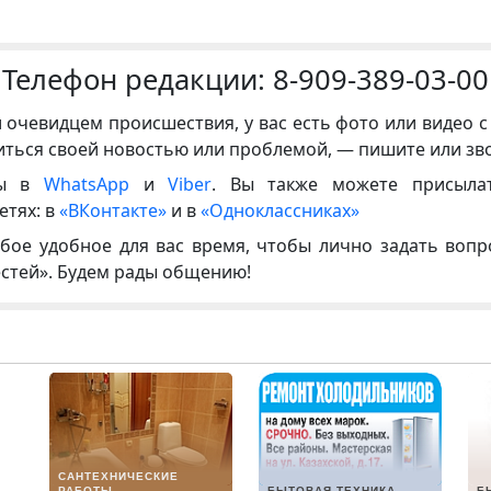
Телефон редакции:
8-909-389-03-00
и очевидцем происшествия, у вас есть фото или видео с
иться своей новостью или проблемой, — пишите или зв
ны в
WhatsApp
и
Viber
. Вы также можете присыла
етях: в
«ВКонтакте»
и в
«Одноклассниках»
бое удобное для вас время, чтобы лично задать воп
естей». Будем рады общению!
САНТЕХНИЧЕСКИЕ
РАБОТЫ
БЫТОВАЯ ТЕХНИКА
Б