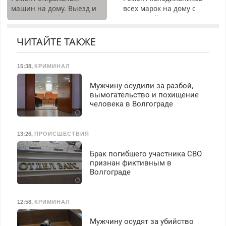
машин на дому. Выезд и
всех марок на дому с
диагностика бесплатно.
гарантией. Замена
Предусмотрены скидки.
резины. Качественно.
Недорого. Без выходных.
ЧИТАЙТЕ ТАКЖЕ
Все районы. Скидка.
Вызов бесплатный.
15:38
,
КРИМИНАЛ
Мужчину осудили за разбой,
вымогательство и похищение
человека в Волгограде
13:26
,
ПРОИСШЕСТВИЯ
Брак погибшего участника СВО
признан фиктивным в
Волгограде
12:58
,
КРИМИНАЛ
Мужчину осудят за убийство