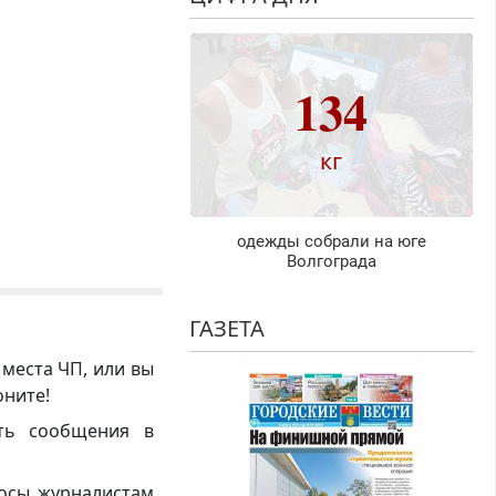
134
кг
одежды собрали на юге
Волгограда
ГАЗЕТА
 места ЧП, или вы
оните!
ть сообщения в
росы журналистам