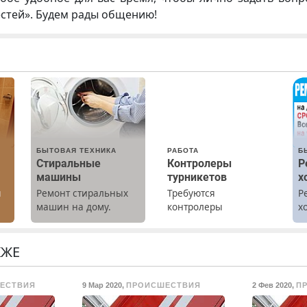
естей». Будем рады общению!
БЫТОВАЯ ТЕХНИКА
РАБОТА
Б
Стиральные
Контролеры
Р
машины
турникетов
х
ы
Ремонт стиральных
Требуются
Р
машин на дому.
контролеры
х
Выезд и диагностика
турникетов для
м
бесплатно.
работы в Москве и
Предусмотрены
Подмосковье
КЖЕ
скидки.
(мужчины,
женщины). Прием по
ЕСТВИЯ
9 Мар 2020
,
ПРОИСШЕСТВИЯ
2 Фев 2020
,
П
ТК РФ. График работы
любой. Бесплатное