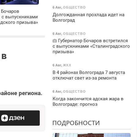
6 Авг
,
ОБЩЕСТВО
 Бочаров
Долгожданная прохлада идет на
я с выпускниками
Волгоград
адского призыва»
6 Авг
,
ОБЩЕСТВО
Губернатор Бочаров встретился
с выпускниками «Сталинградского
призыва»
 в
6 Авг
,
ЖКХ
В 4 районах Волгограда 7 августа
отключат свет из-за ремонта
айоне региона.
6 Авг
,
ОБЩЕСТВО
Когда закончится адская жара в
Волгограде: прогноз
ПОДРОБНОСТИ