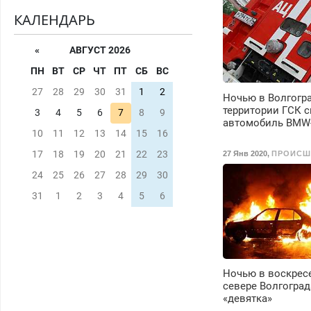
КАЛЕНДАРЬ
«
АВГУСТ 2026
ПН
ВТ
СР
ЧТ
ПТ
СБ
ВС
27
28
29
30
31
1
2
Ночью в Волгогр
территории ГСК с
3
4
5
6
7
8
9
автомобиль BMW
10
11
12
13
14
15
16
17
18
19
20
21
22
23
27 Янв 2020
,
ПРОИСШ
24
25
26
27
28
29
30
31
1
2
3
4
5
6
Ночью в воскрес
севере Волгоград
«девятка»