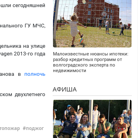
зошли сегодняшней
онального ГУ МЧС,
дельника на улице
agen 2013-го года
Малоизвестные нюансы ипотеки:
разбор кредитных программ от
волгоградского эксперта по
недвижимости
данова в
полночь
АФИША
ском двухлетнего
топожар
поджог