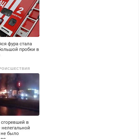
ся фура стала
большой пробки в
е
РОИСШЕСТВИЯ
 сгоревшей в
е нелегальной
 не было