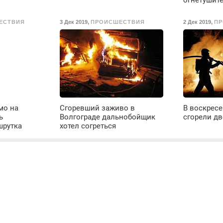
огнетушит
ЕСТВИЯ
3 Дек 2019
,
ПРОИСШЕСТВИЯ
2 Дек 2019
,
ПР
мо на
Сгоревший заживо в
В воскрес
ь
Волгограде дальнобойщик
сгорели д
шрутка
хотел согреться