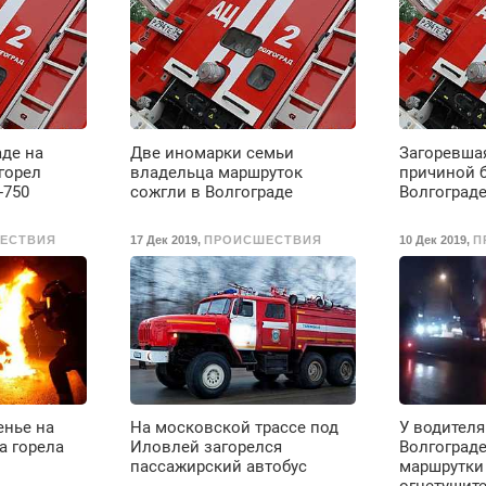
проживание. З/п – до
96000 рублей до
вычета налогов.
Ежемесячно
выплачивается
денежная премия.
Возможно бесплатное
аде на
Две иномарки семьи
Загоревшая
обучение, получение
горел
владельца маршруток
причиной 
документов, работа
-750
сожгли в Волгограде
Волгоград
инспектором по
транспортной
ЕСТВИЯ
17 Дек 2019
,
ПРОИСШЕСТВИЯ
10 Дек 2019
,
П
безопасности с з/п до
125000 руб.
енье на
На московской трассе под
У водителя
а горела
Иловлей загорелся
Волгоград
пассажирский автобус
маршрутки