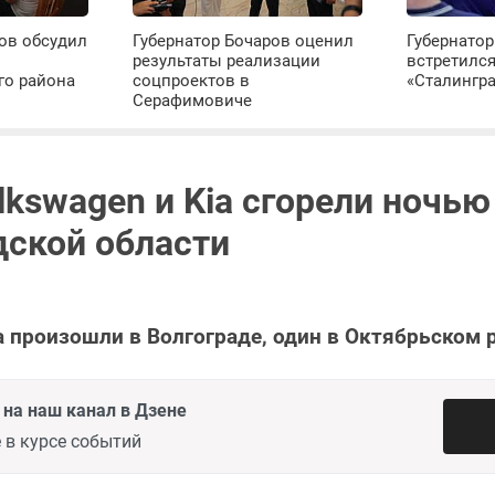
ов обсудил
Губернатор Бочаров оценил
Губернатор
результаты реализации
встретилс
го района
соцпроектов в
«Сталингр
Серафимовиче
lkswagen и Kia сгорели ночью
дской области
 произошли в Волгограде, один в Октябрьском р
на наш канал в Дзене
 в курсе событий