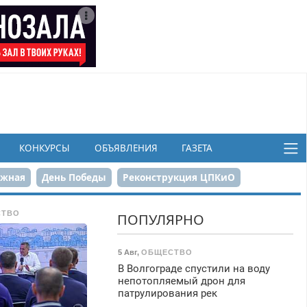
КОНКУРСЫ
ОБЪЯВЛЕНИЯ
ГАЗЕТА
ежная
День Победы
Реконструкция ЦПКиО
в
СТВО
ПОПУЛЯРНО
5 Авг
,
ОБЩЕСТВО
В Волгограде спустили на воду
непотопляемый дрон для
патрулирования рек