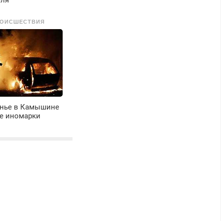
еля
ОИСШЕСТВИЯ
енье в Камышине
ве иномарки