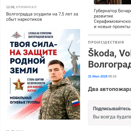
12:08
,
КРИМИНАЛ
Губернатор Бочар
Волгоградца осудили на 7,5 лет за
развитие
сбыт наркотиков
Серафимовичско
и новые проекты
ПРОИСШЕСТВИЯ
Škoda, Vo
Волгогра
31 Июл 2018
09:10
Два автопожара
Подписывайтесь 
Вы всегда будете