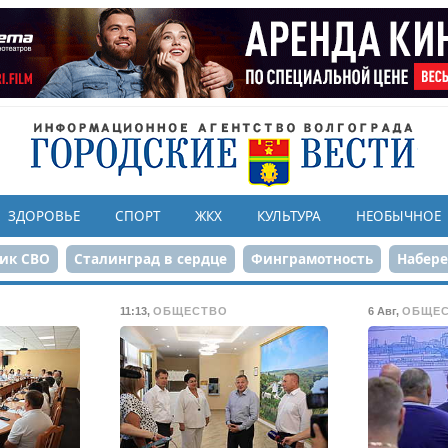
ЗДОРОВЬЕ
СПОРТ
ЖКХ
КУЛЬТУРА
НЕОБЫЧНОЕ
ик СВО
Сталинград в сердце
Финграмотность
Набер
а службе городу
80-летие Победы
Парк Героев-летчико
11:13
,
ОБЩЕСТВО
6 Авг
,
ОБЩЕ