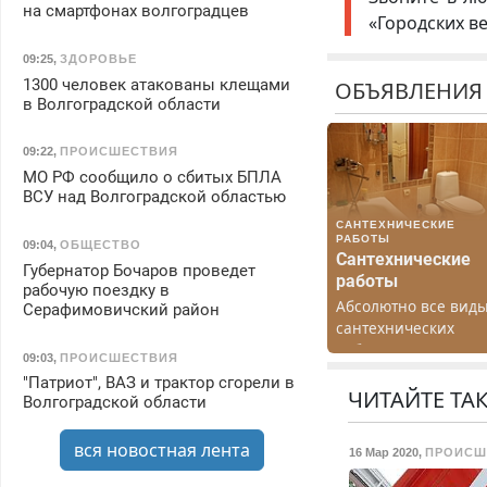
на смартфонах волгоградцев
«Городских в
09:25
,
ЗДОРОВЬЕ
1300 человек атакованы клещами
ОБЪЯВЛЕНИЯ
в Волгоградской области
09:22
,
ПРОИСШЕСТВИЯ
МО РФ сообщило о сбитых БПЛА
ВСУ над Волгоградской областью
САНТЕХНИЧЕСКИЕ
РАБОТЫ
09:04
,
ОБЩЕСТВО
Сантехнические
Губернатор Бочаров проведет
работы
рабочую поездку в
Абсолютно все вид
Серафимовичский район
сантехнических
работ. Быстро.
09:03
,
ПРОИСШЕСТВИЯ
Качественно.
"Патриот", ВАЗ и трактор сгорели в
Недорого.
ЧИТАЙТЕ ТА
Волгоградской области
вся новостная лента
16 Мар 2020
,
ПРОИСШ