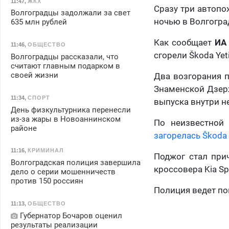
11:47
,
ЖКХ
Сразу три автопо
Волгоградцы задолжали за свет
ночью в Волгогра
635 млн рублей
Как сообщает
ИА 
11:46
,
ОБЩЕСТВО
сгорели Škoda Yeti
Волгоградцы рассказали, что
считают главным подарком в
своей жизни
Два возгорания п
Знаменской Дзерж
11:34
,
СПОРТ
выпуска внутри н
День физкультурника перенесли
из-за жары в Новоаннинском
По неизвестной
районе
загорелась Škoda 
11:16
,
КРИМИНАЛ
Поджог стал при
Волгоградская полиция завершила
кроссовера Kia Sp
дело о серии мошенничеств
против 150 россиян
Полиция ведет по
11:13
,
ОБЩЕСТВО
Губернатор Бочаров оценил
результаты реализации