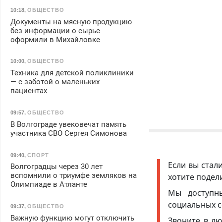
10:18
,
ОБЩЕСТВО
Документы на мясную продукцию
без информации о сырье
оформили в Михайловке
10:00
,
ОБЩЕСТВО
Техника для детской поликлиники
— с заботой о маленьких
пациентах
09:57
,
ОБЩЕСТВО
В Волгограде увековечат память
участника СВО Сергея Симонова
09:40
,
СПОРТ
Если вы стал
Волгоградцы через 30 лет
вспомнили о триумфе земляков на
хотите подел
Олимпиаде в Атланте
Мы доступ
социальных с
09:37
,
ОБЩЕСТВО
Важную функцию могут отключить
Звоните в лю