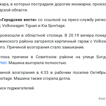
жара, в которых пострадали дорогие иномарки, прои
дской области.
«Городские вести»
со ссылкой на пресс-службу реги
, Volkswagen Tiguan и Kia Sportage.
роизошли в областной столице. В 20.19 вечера поне
инского района загорелся кирпичный гараж с Volksw
его. Причиной возгорания стало замыкание.
 пока причине в Советском районе на улице Бог
Yeti
. Машина выгорела полностью.
чиной возгорания в 4.33 в рабочем поселке Октябрь
ortage. Машина также сгорела дотла.
иск поджигателей.
ав