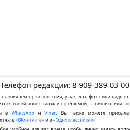
Телефон редакции:
8-909-389-03-00
и очевидцем происшествия, у вас есть фото или видео с
иться своей новостью или проблемой, — пишите или зв
ны в
WhatsApp
и
Viber
. Вы также можете присыла
етях: в
«ВКонтакте»
и в
«Одноклассниках»
бое удобное для вас время, чтобы лично задать воп