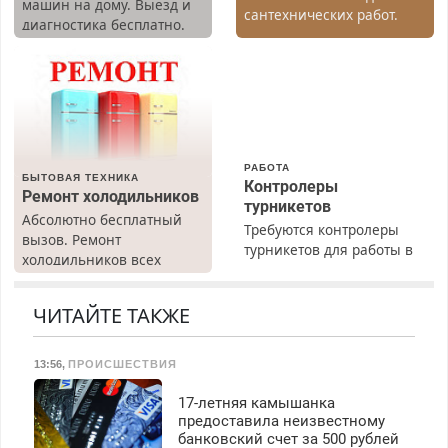
машин на дому. Выезд и
сантехнических работ.
диагностика бесплатно.
Быстро. Качественно.
Предусмотрены скидки.
Недорого.
РАБОТА
БЫТОВАЯ ТЕХНИКА
Контролеры
Ремонт холодильников
турникетов
Абсолютно бесплатный
Требуются контролеры
вызов. Ремонт
турникетов для работы в
холодильников всех
Москве и Подмосковье
марок на дому, с
(мужчины, женщины).
гарантией. Все р-ны.
Прием по ТК РФ. График
ЧИТАЙТЕ ТАКЖЕ
Срочно. Без выходных.
работы любой.
Пенсионерам – скидки до
Бесплатное проживание.
40%. Мастер со стажем.
13:56
,
ПРОИСШЕСТВИЯ
З/п – до 96000 рублей до
вычета налогов.
17-летняя камышанка
Ежемесячно
предоставила неизвестному
выплачивается денежная
банковский счет за 500 рублей