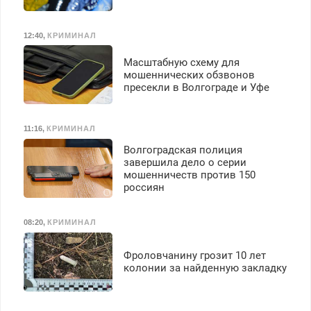
премия. Возможно
бесплатное обучение,
получение документов,
12:40
,
КРИМИНАЛ
работа инспектором по
транспортной
Масштабную схему для
безопасности с з/п до
мошеннических обзвонов
125000 руб.
пресекли в Волгограде и Уфе
11:16
,
КРИМИНАЛ
Волгоградская полиция
завершила дело о серии
мошенничеств против 150
россиян
08:20
,
КРИМИНАЛ
Фроловчанину грозит 10 лет
колонии за найденную закладку