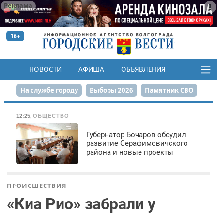
Реклама
16+
НОВОСТИ
АФИША
ОБЪЯВЛЕНИЯ
КОНКУРСЫ
На службе городу
Выборы 2026
Памятник СВО
Сталинград в сердце
Финграмотность
12:25
,
ОБЩЕСТВО
Набережная
День Победы
Реконструкция ЦПКиО
Губернатор Бочаров обсудил
развитие Серафимовичского
района и новые проекты
80-летие Победы
Парк Героев-летчиков
ПРОИСШЕСТВИЯ
«Киа Рио» забрали у