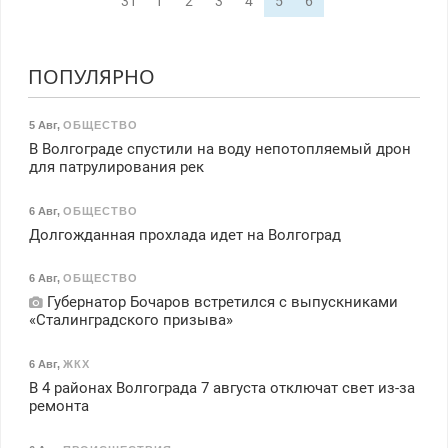
31
1
2
3
4
5
6
ПОПУЛЯРНО
5 Авг
,
ОБЩЕСТВО
В Волгограде спустили на воду непотопляемый дрон
для патрулирования рек
6 Авг
,
ОБЩЕСТВО
Долгожданная прохлада идет на Волгоград
6 Авг
,
ОБЩЕСТВО
Губернатор Бочаров встретился с выпускниками
«Сталинградского призыва»
6 Авг
,
ЖКХ
В 4 районах Волгограда 7 августа отключат свет из-за
ремонта