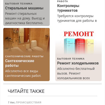
РАБОТА
БЫТОВАЯ ТЕХНИКА
Контролеры
Стиральные машины
турникетов
Ремонт стиральных
Требуются контролеры
машин на дому. Выезд и
турникетов для работы в
диагностика бесплатно.
Москве и Подмосковье
Предусмотрены скидки.
(мужчины, женщины).
Прием по ТК РФ. График
работы любой.
Бесплатное проживание.
З/п – до 96000 рублей до
вычета налогов.
САНТЕХНИЧЕСКИЕ РАБОТЫ
Ежемесячно
БЫТОВАЯ ТЕХНИКА
Сантехнические
выплачивается денежная
Ремонт холодильников
работы
премия. Возможно
Абсолютно бесплатный
Абсолютно все виды
бесплатное обучение,
вызов. Ремонт
сантехнических работ.
получение документов,
холодильников всех
Быстро. Качественно.
работа инспектором по
марок на дому, с
Недорого.
транспортной
гарантией. Все р-ны.
ЧИТАЙТЕ ТАКЖЕ
безопасности с з/п до
Срочно. Без выходных.
125000 руб.
Пенсионерам – скидки до
40%. Мастер со стажем.
7 Авг
,
ПРОИСШЕСТВИЯ