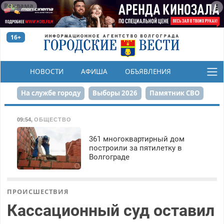
Реклама
16+
НОВОСТИ
АФИША
ОБЪЯВЛЕНИЯ
КОНКУРСЫ
На службе городу
Выборы 2026
Памятник СВО
Сталинград в сердце
Финграмотность
09:54
,
ОБЩЕСТВО
Набережная
День Победы
Реконструкция ЦПКиО
361 многоквартирный дом
построили за пятилетку в
Волгограде
80-летие Победы
Парк Героев-летчиков
ПРОИСШЕСТВИЯ
Кассационный суд оставил