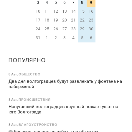
3
4
5
6
7
8
9
10
11
12
13
14
15
16
17
18
19
20
21
22
23
24
25
26
27
28
29
30
31
1
2
3
4
5
6
ПОПУЛЯРНО
8 Авг
,
ОБЩЕСТВО
Два дня волгоградцев будут развлекать у фонтана на
набережной
8 Авг
,
ПРОИСШЕСТВИЯ
Напугавший волгоградцев крупный пожар тушат на
юге Волгограда
8 Авг
,
БЛАГОУСТРОЙСТВО
Бочаров: основные работы на объектах