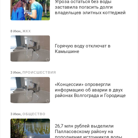
Угроза остаться без воды
заставила погасить долги
владельцев элитных коттеджей
8 Июн
,
ЖКХ
Горячую воду отключат в
Камышине
3 Июн
,
ПРОИСШЕСТВИЯ
«Концессии» опровергли
информацию об аварии в двух
районах Волгограда и Городище
3 Июн
,
ОБЩЕСТВО
26,7 млн рублей выделили
Палласовскому району на
пополнение источников воды