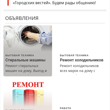
«Городских вестей». Будем рады общению!
ОБЪЯВЛЕНИЯ
БЫТОВАЯ ТЕХНИКА
БЫТОВАЯ ТЕХНИКА
Стиральные машины
Ремонт холодильников
Ремонт стиральных
Ремонт холодильников
машин на дому. Выезд и
всех марок на дому с
диагностика бесплатно.
гарантией. Замена
Предусмотрены скидки.
резины. Качественно.
Недорого. Без выходных.
Все районы. Скидка.
Вызов бесплатный.
РАБОТА