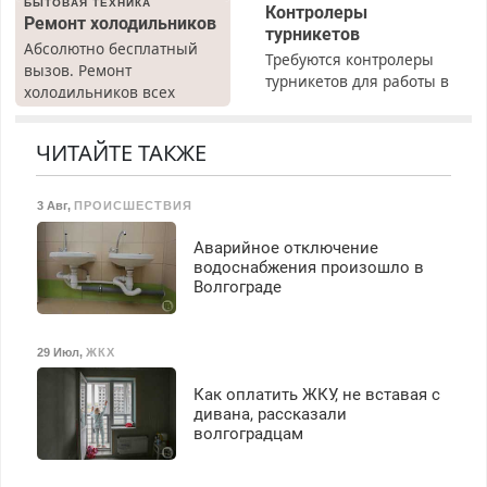
БЫТОВАЯ ТЕХНИКА
Контролеры
Ремонт холодильников
турникетов
Абсолютно бесплатный
Требуются контролеры
вызов. Ремонт
турникетов для работы в
холодильников всех
Москве и Подмосковье
марок на дому, с
(мужчины, женщины).
гарантией. Все р-ны.
Прием по ТК РФ. График
ЧИТАЙТЕ ТАКЖЕ
Срочно. Без выходных.
работы любой.
Пенсионерам – скидки до
Бесплатное проживание.
40%. Мастер со стажем.
3 Авг
,
ПРОИСШЕСТВИЯ
З/п – до 96000 рублей до
вычета налогов.
Аварийное отключение
Ежемесячно
водоснабжения произошло в
выплачивается денежная
Волгограде
премия. Возможно
бесплатное обучение,
получение документов,
29 Июл
,
ЖКХ
работа инспектором по
транспортной
Как оплатить ЖКУ, не вставая с
безопасности с з/п до
дивана, рассказали
125000 руб.
волгоградцам