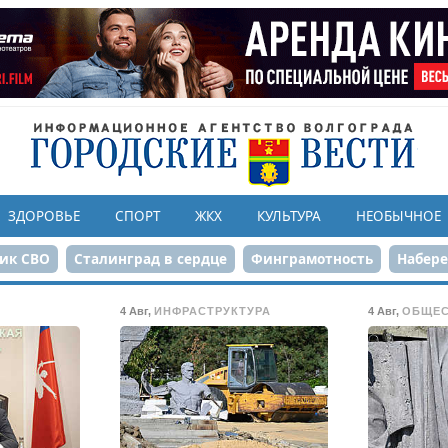
ЗДОРОВЬЕ
СПОРТ
ЖКХ
КУЛЬТУРА
НЕОБЫЧНОЕ
ик СВО
Сталинград в сердце
Финграмотность
Набер
а службе городу
80-летие Победы
Парк Героев-летчико
4 Авг
,
ИНФРАСТРУКТУРА
4 Авг
,
ОБЩЕ