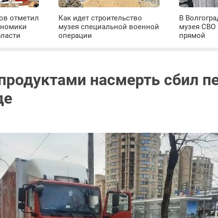
ров отметил
Как идет строительство
В Волгогра
ономики
музея специальной военной
музея СВО
бласти
операции
прямой
 продуктами насмерть сбил п
де