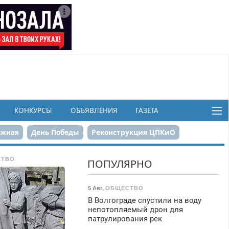
КОНКУРСЫ
ОБЪЯВЛЕНИЯ
ГАЗЕТА
ежная
День Победы
Реконструкция ЦПКиО
в
СТВО
ПОПУЛЯРНО
5 Авг
,
ОБЩЕСТВО
В Волгограде спустили на воду
непотопляемый дрон для
патрулирования рек