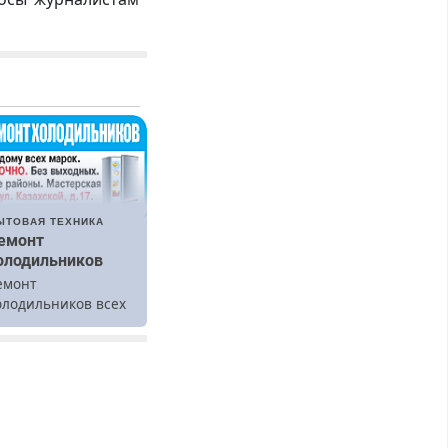
ЫТОВАЯ ТЕХНИКА
емонт
олодильников
емонт
олодильников всех
арок на дому.