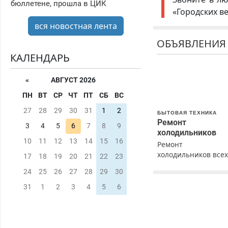
бюллетене, прошла в ЦИК
«Городских в
вся новостная лента
ОБЪЯВЛЕНИЯ
КАЛЕНДАРЬ
«
АВГУСТ 2026
ПН
ВТ
СР
ЧТ
ПТ
СБ
ВС
27
28
29
30
31
1
2
БЫТОВАЯ ТЕХНИКА
Ремонт
3
4
5
6
7
8
9
холодильников
10
11
12
13
14
15
16
Ремонт
холодильников все
17
18
19
20
21
22
23
марок на дому с
24
25
26
27
28
29
30
гарантией. Замена
резины. Качественн
31
1
2
3
4
5
6
Недорого. Без
выходных. Все
районы. Скидка.
Вызов бесплатный.