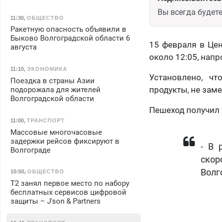
Вы всегда будете
11:30
,
ОБЩЕСТВО
Ракетную опасность объявили в
Быково Волгоградской области 6
15 февраля в Це
августа
около 12:05, нап
11:10
,
ЭКОНОМИКА
Установлено, чт
Поездка в страны Азии
продукты, не зам
подорожала для жителей
Волгоградской области
Пешеход получил
11:00
,
ТРАНСПОРТ
Массовые многочасовые
задержки рейсов фиксируют в
- В 
Волгограде
скор
Волг
10:50
,
ОБЩЕСТВО
Т2 занял первое место по набору
бесплатных сервисов цифровой
защиты – J'son & Partners