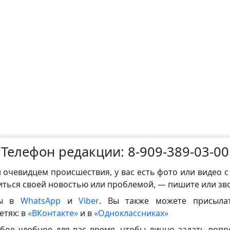
Телефон редакции:
8-909-389-03-00
и очевидцем происшествия, у вас есть фото или видео с
иться своей новостью или проблемой, — пишите или зв
ны в
WhatsApp
и
Viber
. Вы также можете присыла
етях: в
«ВКонтакте»
и в
«Одноклассниках»
бое удобное для вас время, чтобы лично задать воп