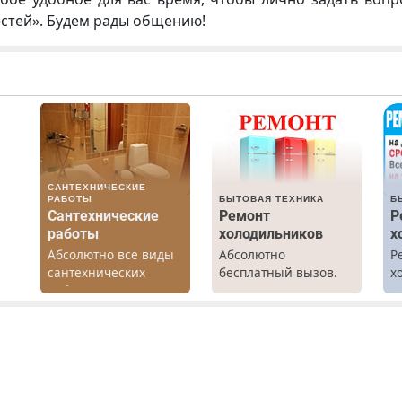
естей». Будем рады общению!
САНТЕХНИЧЕСКИЕ
РАБОТЫ
БЫТОВАЯ ТЕХНИКА
Б
Сантехнические
Ремонт
Р
работы
холодильников
х
Абсолютно все виды
Абсолютно
Р
х
сантехнических
бесплатный вызов.
х
работ. Быстро.
Ремонт
м
Качественно.
холодильников всех
о.
Недорого.
марок на дому, с
гарантией. Все р-ны.
Срочно. Без
выходных.
Пенсионерам –