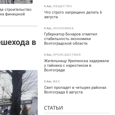
5 Авг
,
ОБЩЕСТВО
де строительство
Что строго запрещено делать 6
 на финишной
августа
5 Авг
,
ЭКОНОМИКА
Губернатор Бочаров отметил
стабильность экономики
ешехода в
Волгоградской области
5 Авг
,
ПРОИСШЕСТВИЯ
Жительницу Урюпинска задержали
у тайника с наркотиком в
Волгограде
5 Авг
,
ЖКХ
Свет пропадет в четырех районах
Волгограда 6 августа
СТАТЬИ