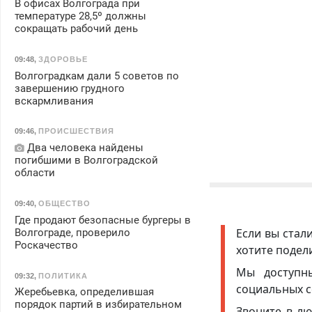
В офисах Волгограда при
температуре 28,5º должны
сокращать рабочий день
09:48
,
ЗДОРОВЬЕ
Волгоградкам дали 5 советов по
завершению грудного
вскармливания
09:46
,
ПРОИСШЕСТВИЯ
Два человека найдены
погибшими в Волгоградской
области
09:40
,
ОБЩЕСТВО
Где продают безопасные бургеры в
Если вы стал
Волгограде, проверило
Роскачество
хотите подел
Мы доступ
09:32
,
ПОЛИТИКА
социальных с
Жеребьевка, определившая
порядок партий в избирательном
Звоните в лю