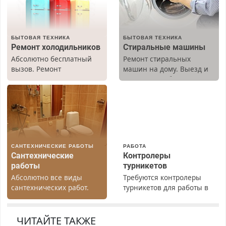
БЫТОВАЯ ТЕХНИКА
БЫТОВАЯ ТЕХНИКА
Ремонт холодильников
Стиральные машины
Абсолютно бесплатный
Ремонт стиральных
вызов. Ремонт
машин на дому. Выезд и
холодильников всех
диагностика бесплатно.
марок на дому, с
Предусмотрены скидки.
гарантией. Все р-ны.
Срочно. Без выходных.
Пенсионерам – скидки до
40%. Мастер со стажем.
САНТЕХНИЧЕСКИЕ РАБОТЫ
РАБОТА
Сантехнические
Контролеры
работы
турникетов
Абсолютно все виды
Требуются контролеры
сантехнических работ.
турникетов для работы в
Быстро. Качественно.
Москве и Подмосковье
Недорого.
(мужчины, женщины).
Прием по ТК РФ. График
ЧИТАЙТЕ ТАКЖЕ