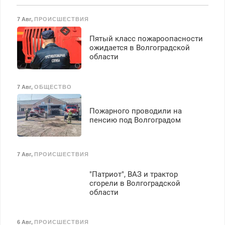
работы любой.
Бесплатное проживание.
7 Авг
,
ПРОИСШЕСТВИЯ
З/п – до 96000 рублей до
вычета налогов.
Пятый класс пожароопасности
Ежемесячно
ожидается в Волгоградской
выплачивается денежная
области
премия. Возможно
бесплатное обучение,
получение документов,
7 Авг
,
ОБЩЕСТВО
работа инспектором по
транспортной
Пожарного проводили на
безопасности с з/п до
пенсию под Волгоградом
125000 руб.
7 Авг
,
ПРОИСШЕСТВИЯ
"Патриот", ВАЗ и трактор
сгорели в Волгоградской
области
6 Авг
,
ПРОИСШЕСТВИЯ