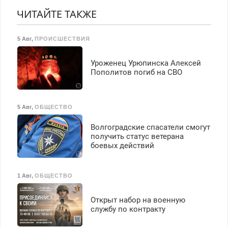
марок на дому, с
работа инспектором по
гарантией. Все р-ны.
ЧИТАЙТЕ ТАКЖЕ
транспортной
Срочно. Без выходных.
безопасности с з/п до
Пенсионерам – скидки до
125000 руб.
5 Авг
,
ПРОИСШЕСТВИЯ
40%. Мастер со стажем.
Уроженец Урюпинска Алексей
Пополитов погиб на СВО
5 Авг
,
ОБЩЕСТВО
Волгоградские спасатели смогут
получить статус ветерана
боевых действий
1 Авг
,
ОБЩЕСТВО
Открыт набор на военную
службу по контракту