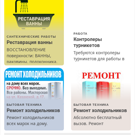
РАБОТА
САНТЕХНИЧЕСКИЕ РАБОТЫ
Контролеры
Реставрация ванны
турникетов
ВОССТАНОВЛЕНИЕ
Требуются контролеры
поверхности: ВАННЫ,
турникетов для работы в
раковины, подоконника.
Москве и Подмосковье
От скола до полной
(мужчины, женщины).
реставрации. 100%
Прием по ТК РФ. График
результат.
работы любой.
Бесплатное проживание.
З/п – до 96000 рублей до
вычета налогов.
БЫТОВАЯ ТЕХНИКА
БЫТОВАЯ ТЕХНИКА
Ежемесячно
Ремонт холодильников
Ремонт холодильников
выплачивается денежная
Ремонт холодильников
Абсолютно бесплатный
премия. Возможно
всех марок на дому.
вызов. Ремонт
бесплатное обучение,
холодильников всех
получение документов,