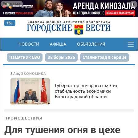
Реклама
16+
НОВОСТИ
АФИША
ОБЪЯВЛЕНИЯ
КОНКУРСЫ
Памятник СВО
Выборы 2026
Сталинград в сердце
Финграмотность
Набережная
День Победы
5 Авг
,
ЭКОНОМИКА
Реконструкция ЦПКиО
На службе городу
Губернатор Бочаров отметил
стабильность экономики
Волгоградской области
80-летие Победы
Парк Героев-летчиков
ПРОИСШЕСТВИЯ
Для тушения огня в цехе