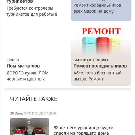
турникетов
Ремонт холодильников
Требуются контролеры
всех марок на дому.
турникетов для работы в
Москве и Подмосковье
(мужчины, женщины).
Прием по ТК РФ. График
работы любой.
Бесплатное проживание.
З/п – до 96000 рублей до
вычета налогов.
КУПЛЮ
БЫТОВАЯ ТЕХНИКА
Ежемесячно
Лом металлов
Ремонт холодильников
выплачивается денежная
ДОРОГО куплю ЛОМ
Абсолютно бесплатный
премия. Возможно
черных и цветных
вызов. Ремонт
бесплатное обучение,
металлов, вывозим сами.
холодильников всех
получение документов,
марок на дому, с
работа инспектором по
гарантией. Все р-ны.
ЧИТАЙТЕ ТАКЖЕ
транспортной
Срочно. Без выходных.
безопасности с з/п до
Пенсионерам – скидки до
125000 руб.
29 Июл
,
ПРОИСШЕСТВИЯ
40%. Мастер со стажем.
83-летнего урюпинца чудом
спасли из горящего дома