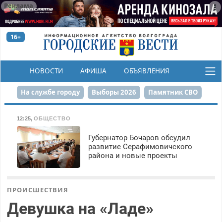
Реклама
16+
НОВОСТИ
АФИША
ОБЪЯВЛЕНИЯ
КОНКУРСЫ
На службе городу
Выборы 2026
Памятник СВО
Сталинград в сердце
Финграмотность
12:25
,
ОБЩЕСТВО
Набережная
День Победы
Реконструкция ЦПКиО
Губернатор Бочаров обсудил
развитие Серафимовичского
района и новые проекты
80-летие Победы
Парк Героев-летчиков
ПРОИСШЕСТВИЯ
Девушка на «Ладе»