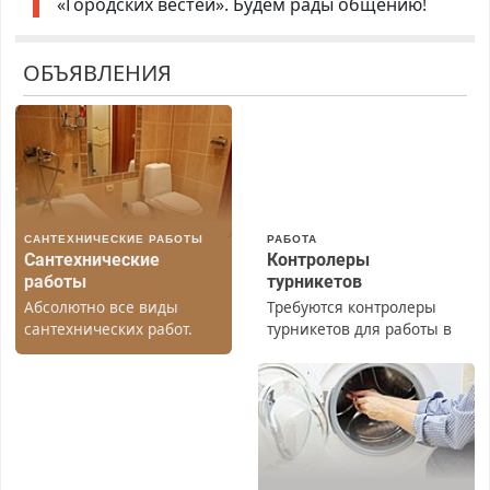
«Городских вестей». Будем рады общению!
ОБЪЯВЛЕНИЯ
САНТЕХНИЧЕСКИЕ РАБОТЫ
РАБОТА
Сантехнические
Контролеры
работы
турникетов
Абсолютно все виды
Требуются контролеры
сантехнических работ.
турникетов для работы в
Быстро. Качественно.
Москве и Подмосковье
Недорого.
(мужчины, женщины).
Прием по ТК РФ. График
работы любой.
Бесплатное проживание.
З/п – до 96000 рублей до
вычета налогов.