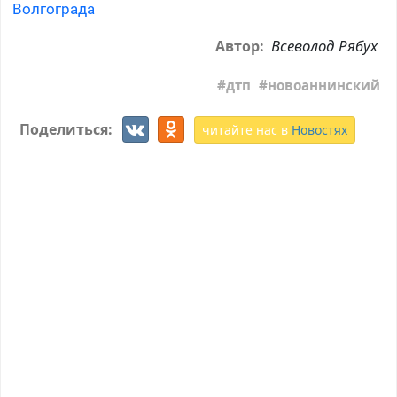
Волгограда
Всеволод Рябух
Автор:
дтп
новоаннинский
Поделиться:
читайте нас в
Новостях