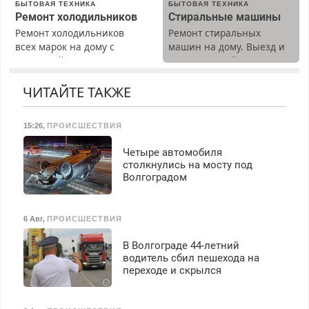
БЫТОВАЯ ТЕХНИКА
БЫТОВАЯ ТЕХНИКА
Ежемесячно
Ремонт холодильников
Стиральные машины
выплачивается денежная
Ремонт холодильников
Ремонт стиральных
премия. Возможно
всех марок на дому с
машин на дому. Выезд и
бесплатное обучение,
гарантией. Замена
диагностика бесплатно.
получение документов,
резины. Качественно.
Предусмотрены скидки.
работа инспектором по
Недорого. Без выходных.
ЧИТАЙТЕ ТАКЖЕ
транспортной
Все районы. Скидка.
безопасности с з/п до
Вызов бесплатный.
125000 руб.
15:26
,
ПРОИСШЕСТВИЯ
Четыре автомобиля
столкнулись на мосту под
Волгоградом
6 Авг
,
ПРОИСШЕСТВИЯ
В Волгограде 44-летний
водитель сбил пешехода на
переходе и скрылся