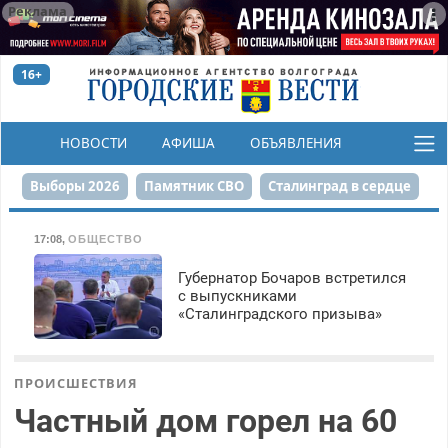
Реклама
16+
НОВОСТИ
АФИША
ОБЪЯВЛЕНИЯ
КОНКУРСЫ
Выборы 2026
Памятник СВО
Сталинград в сердце
Финграмотность
Набережная
День Победы
17:08
,
ОБЩЕСТВО
Реконструкция ЦПКиО
На службе городу
Губернатор Бочаров встретился
с выпускниками
«Сталинградского призыва»
80-летие Победы
Парк Героев-летчиков
ПРОИСШЕСТВИЯ
Частный дом горел на 60