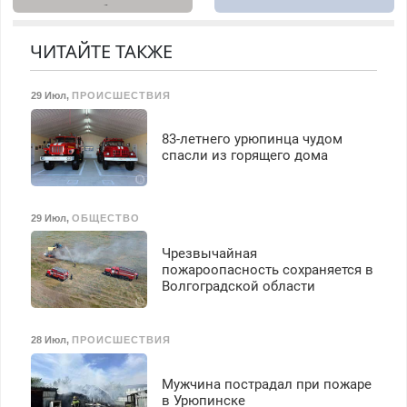
диагностика бесплатно.
получение документов,
Предусмотрены скидки.
работа инспектором по
ЧИТАЙТЕ ТАКЖЕ
транспортной
безопасности с з/п до
125000 руб.
29 Июл
,
ПРОИСШЕСТВИЯ
83-летнего урюпинца чудом
спасли из горящего дома
29 Июл
,
ОБЩЕСТВО
Чрезвычайная
пожароопасность сохраняется в
Волгоградской области
28 Июл
,
ПРОИСШЕСТВИЯ
Мужчина пострадал при пожаре
в Урюпинске