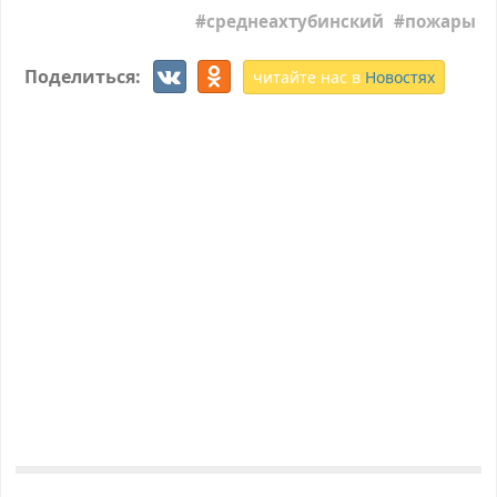
среднеахтубинский
пожары
Поделиться:
читайте нас в
Новостях