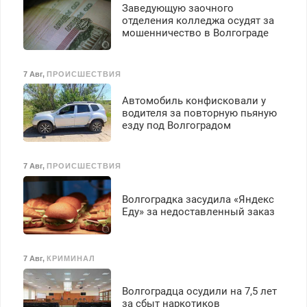
Заведующую заочного
Ежемесячно
отделения колледжа осудят за
выплачивается денежная
мошенничество в Волгограде
премия. Возможно
бесплатное обучение,
получение документов,
7 Авг
,
ПРОИСШЕСТВИЯ
работа инспектором по
транспортной
Автомобиль конфисковали у
безопасности с з/п до
водителя за повторную пьяную
125000 руб.
езду под Волгоградом
7 Авг
,
ПРОИСШЕСТВИЯ
Волгоградка засудила «Яндекс
Еду» за недоставленный заказ
7 Авг
,
КРИМИНАЛ
Волгоградца осудили на 7,5 лет
за сбыт наркотиков