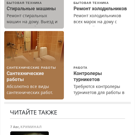
БЫТОВАЯ ТЕХНИКА
БЫТОВАЯ ТЕХНИКА
Стиральные машины
Ремонт холодильников
Ремонт стиральных
Ремонт холодильников
машин на дому. Выезд и
всех марок на дому с
диагностика бесплатно.
гарантией. Замена
Предусмотрены скидки.
резины. Качественно.
Недорого. Без выходных.
Все районы. Скидка.
Вызов бесплатный.
САНТЕХНИЧЕСКИЕ РАБОТЫ
РАБОТА
Сантехнические
Контролеры
работы
турникетов
Абсолютно все виды
Требуются контролеры
сантехнических работ.
турникетов для работы в
Быстро. Качественно.
Москве и Подмосковье
Недорого.
(мужчины, женщины).
Прием по ТК РФ. График
ЧИТАЙТЕ ТАКЖЕ
работы любой.
Бесплатное проживание.
7 Авг
,
КРИМИНАЛ
З/п – до 96000 рублей до
вычета налогов.