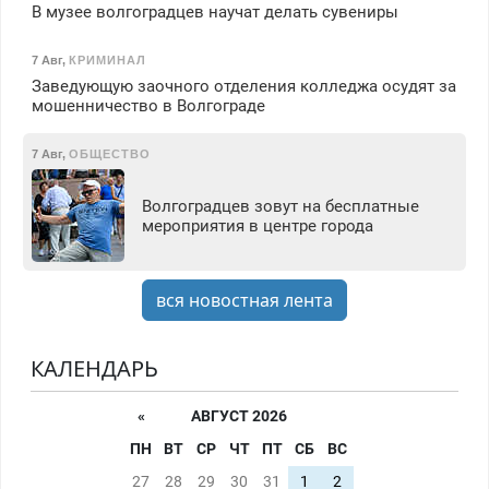
В музее волгоградцев научат делать сувениры
7 Авг
,
КРИМИНАЛ
Заведующую заочного отделения колледжа осудят за
мошенничество в Волгограде
7 Авг
,
ОБЩЕСТВО
Волгоградцев зовут на бесплатные
мероприятия в центре города
вся новостная лента
КАЛЕНДАРЬ
«
АВГУСТ 2026
ПН
ВТ
СР
ЧТ
ПТ
СБ
ВС
27
28
29
30
31
1
2