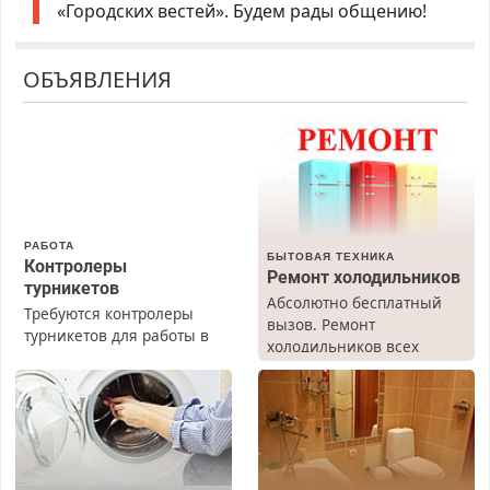
«Городских вестей». Будем рады общению!
ОБЪЯВЛЕНИЯ
РАБОТА
БЫТОВАЯ ТЕХНИКА
Контролеры
Ремонт холодильников
турникетов
Абсолютно бесплатный
Требуются контролеры
вызов. Ремонт
турникетов для работы в
холодильников всех
Москве и Подмосковье
марок на дому, с
(мужчины, женщины).
гарантией. Все р-ны.
Прием по ТК РФ. График
Срочно. Без выходных.
работы любой.
Пенсионерам – скидки до
Бесплатное проживание.
40%. Мастер со стажем.
З/п – до 96000 рублей до
вычета налогов.