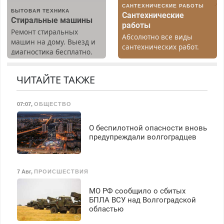
САНТЕХНИЧЕСКИЕ РАБОТЫ
Ежемесячно
БЫТОВАЯ ТЕХНИКА
Сантехнические
выплачивается денежная
Стиральные машины
работы
премия. Возможно
Ремонт стиральных
Абсолютно все виды
бесплатное обучение,
машин на дому. Выезд и
сантехнических работ.
получение документов,
диагностика бесплатно.
Быстро. Качественно.
работа инспектором по
Предусмотрены скидки.
Недорого.
транспортной
ЧИТАЙТЕ ТАКЖЕ
безопасности с з/п до
125000 руб.
07:07
,
ОБЩЕСТВО
О беспилотной опасности вновь
предупреждали волгоградцев
7 Авг
,
ПРОИСШЕСТВИЯ
МО РФ сообщило о сбитых
БПЛА ВСУ над Волгоградской
областью