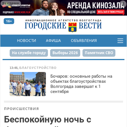
Реклама
16+
НОВОСТИ
АФИША
ОБЪЯВЛЕНИЯ
КОНКУРСЫ
На службе городу
Выборы 2026
Памятник СВО
Сталинград в сердце
Финграмотность
13:46
,
БЛАГОУСТРОЙСТВО
Бочаров: основные работы на
Набережная
День Победы
Реконструкция ЦПКиО
объектах благоустройствах
Волгограда завершат к 1
80-летие Победы
Парк Героев-летчиков
сентября
ПРОИСШЕСТВИЯ
Беспокойную ночь с