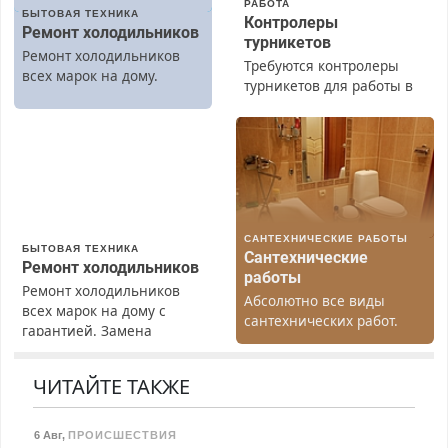
РАБОТА
БЫТОВАЯ ТЕХНИКА
Контролеры
Ремонт холодильников
турникетов
Ремонт холодильников
Требуются контролеры
всех марок на дому.
турникетов для работы в
Москве и Подмосковье
(мужчины, женщины).
Прием по ТК РФ. График
работы любой.
Бесплатное проживание.
З/п – до 96000 рублей до
вычета налогов.
САНТЕХНИЧЕСКИЕ РАБОТЫ
Ежемесячно
БЫТОВАЯ ТЕХНИКА
Сантехнические
выплачивается денежная
Ремонт холодильников
работы
премия. Возможно
Ремонт холодильников
Абсолютно все виды
бесплатное обучение,
всех марок на дому с
сантехнических работ.
получение документов,
гарантией. Замена
Быстро. Качественно.
работа инспектором по
резины. Качественно.
Недорого.
транспортной
Недорого. Без выходных.
ЧИТАЙТЕ ТАКЖЕ
безопасности с з/п до
Все районы. Скидка.
125000 руб.
Вызов бесплатный.
6 Авг
,
ПРОИСШЕСТВИЯ