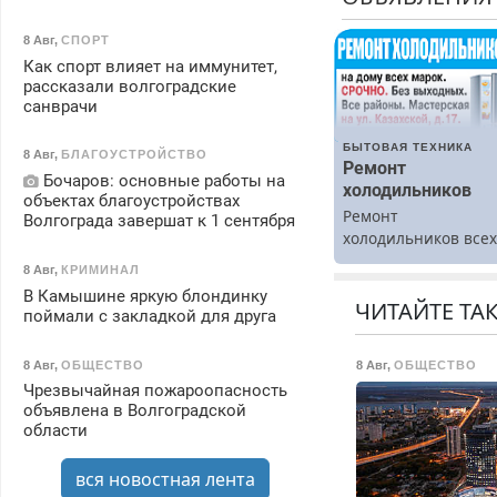
8 Авг
,
СПОРТ
Как спорт влияет на иммунитет,
рассказали волгоградские
санврачи
БЫТОВАЯ ТЕХНИКА
8 Авг
,
БЛАГОУСТРОЙСТВО
Ремонт
Бочаров: основные работы на
холодильников
объектах благоустройствах
Ремонт
Волгограда завершат к 1 сентября
холодильников все
марок на дому.
8 Авг
,
КРИМИНАЛ
В Камышине яркую блондинку
ЧИТАЙТЕ ТА
поймали с закладкой для друга
8 Авг
,
ОБЩЕСТВО
8 Авг
,
ОБЩЕСТВО
Чрезвычайная пожароопасность
объявлена в Волгоградской
области
вся новостная лента