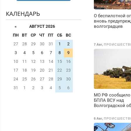
КАЛЕНДАРЬ
О беспилотной о
вновь предупреж
волгоградцев
«
АВГУСТ 2026
ПН
ВТ
СР
ЧТ
ПТ
СБ
ВС
27
28
29
30
31
1
2
7 Авг
,
ПРОИСШЕСТВ
3
4
5
6
7
8
9
10
11
12
13
14
15
16
17
18
19
20
21
22
23
24
25
26
27
28
29
30
31
1
2
3
4
5
6
МО РФ сообщило 
БПЛА ВСУ над
Волгоградской о
6 Авг
,
ПРОИСШЕСТВ