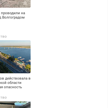
 проводили на
д Волгоградом
СТВО
ов действовала в
ской области
ая опасность
СТВО