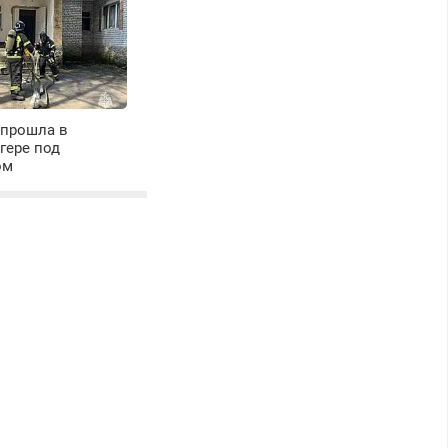
 прошла в
гере под
ом