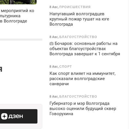
8 Авг
,
ПРОИСШЕСТВИЯ
 мероприятий ко
Напугавший волгоградцев
льтурника
крупный пожар тушат на юге
в Волгограде
Волгограда
8 Авг
,
БЛАГОУСТРОЙСТВО
Бочаров: основные работы на
объектах благоустройствах
Волгограда завершат к 1 сентября
я
8 Авг
,
СПОРТ
Как спорт влияет на иммунитет,
рассказали волгоградские
санврачи
8 Авг
,
БЛАГОУСТРОЙСТВО
Губернатор и мэр Волгограда
высоко оценили будущий сквер
Говорухина