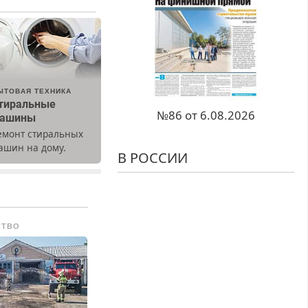
ЫТОВАЯ ТЕХНИКА
тиральные
№86 от 6.08.2026
ашины
емонт стиральных
ашин на дому.
В РОССИИ
ыезд и диагностика
есплатно.
редусмотрены
кидки.
СТВО