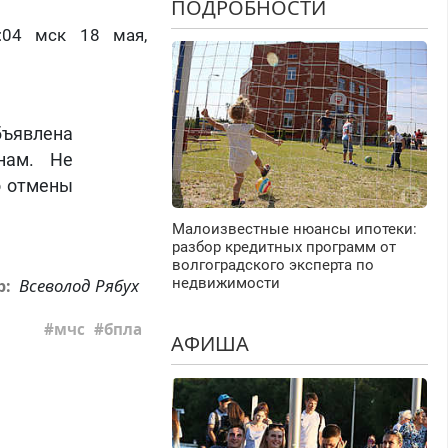
ПОДРОБНОСТИ
:04 мск 18 мая,
бъявлена
кнам. Не
о отмены
Малоизвестные нюансы ипотеки:
разбор кредитных программ от
волгоградского эксперта по
Всеволод Рябух
недвижимости
р:
мчс
бпла
АФИША