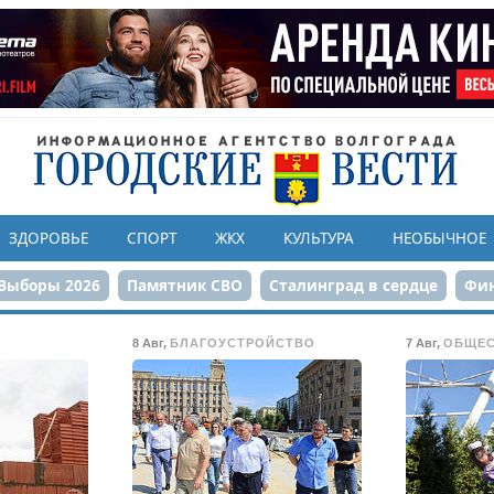
ЗДОРОВЬЕ
СПОРТ
ЖКХ
КУЛЬТУРА
НЕОБЫЧНОЕ
Выборы 2026
Памятник СВО
Сталинград в сердце
Фин
онструкция ЦПКиО
80-летие Победы
Парк Героев-летчи
8 Авг
,
БЛАГОУСТРОЙСТВО
7 Авг
,
ОБЩЕ