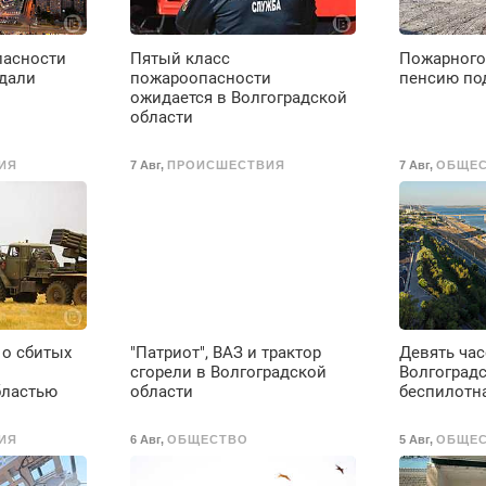
выплачивается
денежная премия.
Возможно бесплатное
пасности
Пятый класс
Пожарного
обучение, получение
дали
пожароопасности
пенсию по
документов, работа
ожидается в Волгоградской
инспектором по
области
транспортной
безопасности с з/п до
ИЯ
7 Авг
,
ПРОИСШЕСТВИЯ
7 Авг
,
ОБЩЕ
125000 руб.
о сбитых
"Патриот", ВАЗ и трактор
Девять час
сгорели в Волгоградской
Волгоград
бластью
области
беспилотн
ИЯ
6 Авг
,
ОБЩЕСТВО
5 Авг
,
ОБЩЕ