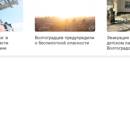
и: в
Волгоградцев предупредили
Эвакуация
асти
о беспилотной опасности
детском ла
ани
Волгоград