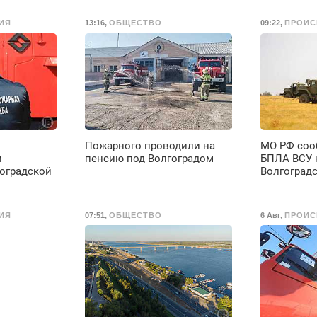
Срочно. Без
ИЯ
13:16
,
ОБЩЕСТВО
09:22
,
ПРОИС
выходных.
Пенсионерам –
скидки до 40%.
Мастер со стажем.
Пожарного проводили на
МО РФ соо
и
пенсию под Волгоградом
БПЛА ВСУ 
гоградской
Волгоград
ИЯ
07:51
,
ОБЩЕСТВО
6 Авг
,
ПРОИС