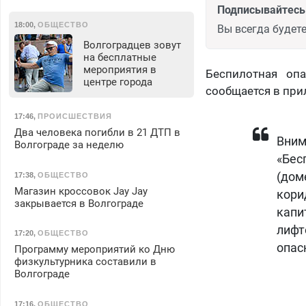
Подписывайтесь 
18:00
,
ОБЩЕСТВО
Вы всегда будете
Волгоградцев зовут
на бесплатные
мероприятия в
Беспилотная оп
центре города
сообщается в пр
17:46
,
ПРОИСШЕСТВИЯ
Два человека погибли в 21 ДТП в
Вним
Волгограде за неделю
«Бес
(дом
17:38
,
ОБЩЕСТВО
Магазин кроссовок Jay Jay
кори
закрывается в Волгограде
капи
лифт
17:20
,
ОБЩЕСТВО
опас
Программу мероприятий ко Дню
физкультурника составили в
Волгограде
17:16
,
ОБЩЕСТВО