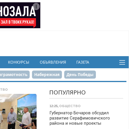
КОНКУРСЫ
ОБЪЯВЛЕНИЯ
ГАЗЕТА
грамотность
Набережная
День Победы
ков
ТВО
ПОПУЛЯРНО
12:25
,
ОБЩЕСТВО
Губернатор Бочаров обсудил
развитие Серафимовичского
района и новые проекты