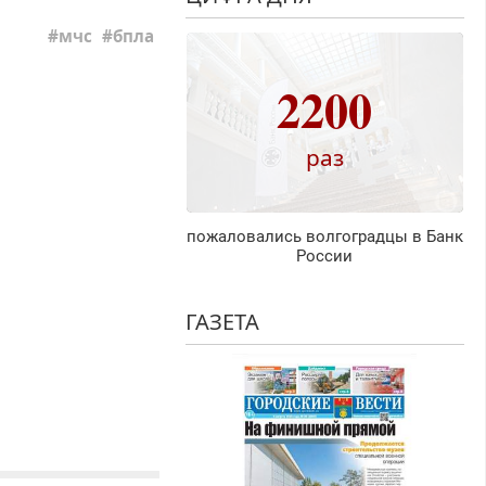
мчс
бпла
2200
раз
пожаловались волгоградцы в Банк
России
ГАЗЕТА