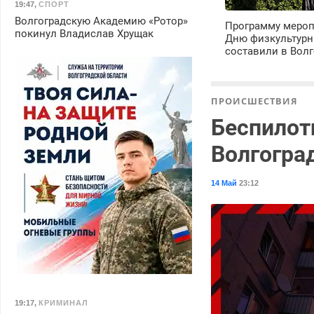
19:47
,
СПОРТ
Волгоградскую Академию «Ротор»
Программу мероп
покинул Владислав Хрущак
Дню физкультурн
составили в Волг
ПРОИСШЕСТВИЯ
Беспилот
Волгогра
14 Май
23:12
19:17
,
КРИМИНАЛ