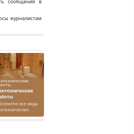
ть сообщения в
росы журналистам
АНТЕХНИЧЕСКИЕ
АБОТЫ
антехнические
аботы
бсолютно все виды
антехнических
абот. Быстро.
ачественно.
едорого.