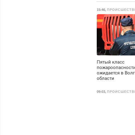
выходных. Все
15:46
,
ПРОИСШЕСТВ
районы. Скидка.
Вызов бесплатный.
Пятый класс
пожароопасност
ожидается в Вол
области
09:03
,
ПРОИСШЕСТВ