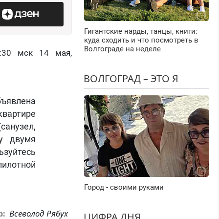
Гигантские нарды, танцы, книги:
куда сходить и что посмотреть в
Волгограде на неделе
:30 мск 14 мая,
ВОЛГОГРАД – ЭТО Я
бъявлена
квартире
санузел,
у двумя
ьзуйтесь
пилотной
Город - своими руками
Всеволод Рябух
р:
ЦИФРА ДНЯ