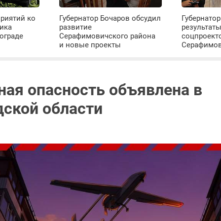
риятий ко
Губернатор Бочаров обсудил
Губернатор
ика
развитие
результат
ограде
Серафимовичского района
соцпроект
и новые проекты
Серафимо
ная опасность объявлена в
дской области