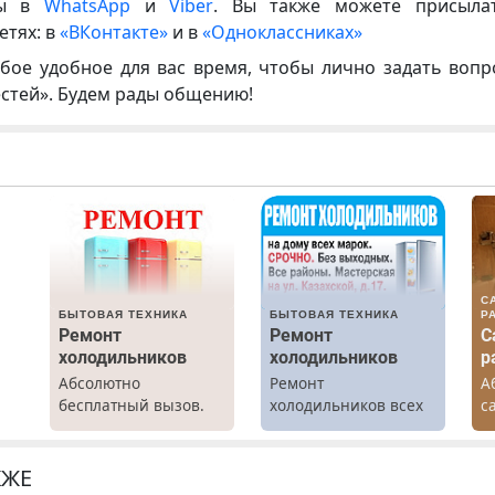
ны в
WhatsApp
и
Viber
. Вы также можете присыла
етях: в
«ВКонтакте»
и в
«Одноклассниках»
бое удобное для вас время, чтобы лично задать воп
естей». Будем рады общению!
С
БЫТОВАЯ ТЕХНИКА
БЫТОВАЯ ТЕХНИКА
Р
Ремонт
Ремонт
С
холодильников
холодильников
р
Абсолютно
Ремонт
А
х
бесплатный вызов.
холодильников всех
с
Ремонт
марок на дому.
р
холодильников всех
К
о.
марок на дому, с
Н
КЖЕ
гарантией. Все р-ны.