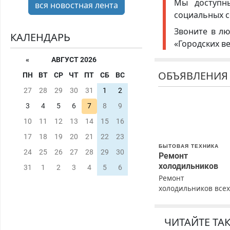
Мы доступ
вся новостная лента
социальных с
Звоните в лю
КАЛЕНДАРЬ
«Городских в
«
АВГУСТ 2026
ОБЪЯВЛЕНИЯ
ПН
ВТ
СР
ЧТ
ПТ
СБ
ВС
27
28
29
30
31
1
2
3
4
5
6
7
8
9
10
11
12
13
14
15
16
17
18
19
20
21
22
23
БЫТОВАЯ ТЕХНИКА
24
25
26
27
28
29
30
Ремонт
холодильников
31
1
2
3
4
5
6
Ремонт
холодильников все
марок на дому с
гарантией. Замена
резины. Качественн
ЧИТАЙТЕ ТА
Недорого. Без