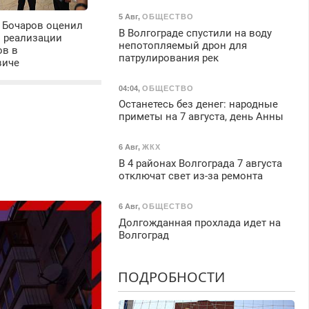
5 Авг
,
ОБЩЕСТВО
 Бочаров оценил
В Волгограде спустили на воду
ы реализации
непотопляемый дрон для
ов в
патрулирования рек
виче
04:04
,
ОБЩЕСТВО
Останетесь без денег: народные
приметы на 7 августа, день Анны
6 Авг
,
ЖКХ
В 4 районах Волгограда 7 августа
отключат свет из-за ремонта
6 Авг
,
ОБЩЕСТВО
Долгожданная прохлада идет на
Волгоград
ПОДРОБНОСТИ