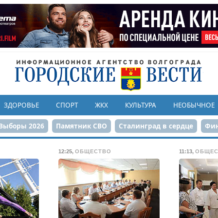
ЗДОРОВЬЕ
СПОРТ
ЖКХ
КУЛЬТУРА
НЕОБЫЧНОЕ
Выборы 2026
Памятник СВО
Сталинград в сердце
Фин
онструкция ЦПКиО
80-летие Победы
Парк Героев-летчи
12:25
,
ОБЩЕСТВО
11:13
,
ОБЩЕС