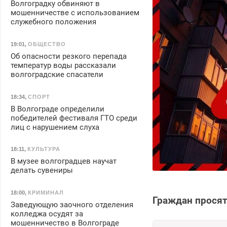
Волгоградку обвиняют в
мошенничестве с использованием
служебного положения
19:01
,
ОБЩЕСТВО
Об опасности резкого перепада
температур воды рассказали
волгоградские спасатели
18:34
,
СПОРТ
В Волгограде определили
победителей фестиваля ГТО среди
лиц с нарушением слуха
18:11
,
КУЛЬТУРА
В музее волгоградцев научат
делать сувениры
18:00
,
КРИМИНАЛ
Граждан просят
Заведующую заочного отделения
колледжа осудят за
мошенничество в Волгограде