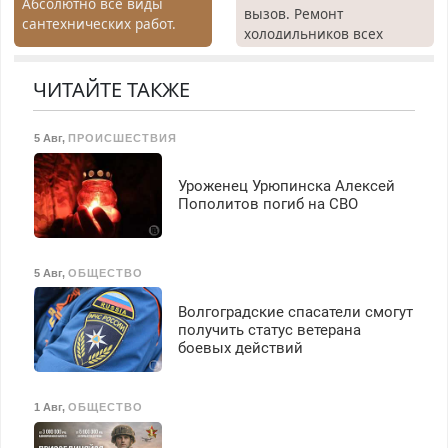
Абсолютно все виды
вызов. Ремонт
сантехнических работ.
холодильников всех
Быстро. Качественно.
марок на дому, с
Недорого.
гарантией. Все р-ны.
ЧИТАЙТЕ ТАКЖЕ
Срочно. Без выходных.
Пенсионерам – скидки до
40%. Мастер со стажем.
5 Авг
,
ПРОИСШЕСТВИЯ
Уроженец Урюпинска Алексей
Пополитов погиб на СВО
5 Авг
,
ОБЩЕСТВО
Волгоградские спасатели смогут
получить статус ветерана
боевых действий
1 Авг
,
ОБЩЕСТВО