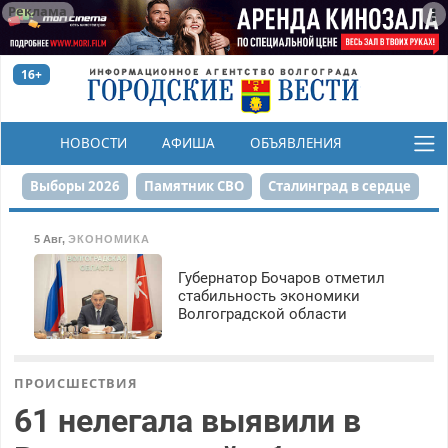
Реклама
16+
НОВОСТИ
АФИША
ОБЪЯВЛЕНИЯ
КОНКУРСЫ
Выборы 2026
Памятник СВО
Сталинград в сердце
Финграмотность
Набережная
День Победы
5 Авг
,
ЭКОНОМИКА
Реконструкция ЦПКиО
На службе городу
Губернатор Бочаров отметил
стабильность экономики
Волгоградской области
80-летие Победы
Парк Героев-летчиков
ПРОИСШЕСТВИЯ
61 нелегала выявили в