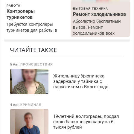
РАБОТА
БЫТОВАЯ ТЕХНИКА
Контролеры
Ремонт холодильников
турникетов
Абсолютно бесплатный
Требуются контролеры
вызов. Ремонт
турникетов для работы в
холодильников всех
Москве и Подмосковье
марок на дому, с
(мужчины, женщины).
гарантией. Все р-ны.
Прием по ТК РФ. График
ЧИТАЙТЕ ТАКЖЕ
Срочно. Без выходных.
работы любой.
Пенсионерам – скидки до
Бесплатное проживание.
40%. Мастер со стажем.
5 Авг
,
ПРОИСШЕСТВИЯ
З/п – до 96000 рублей до
вычета налогов.
Жительницу Урюпинска
Ежемесячно
задержали у тайника с
выплачивается денежная
наркотиком в Волгограде
премия. Возможно
бесплатное обучение,
получение документов,
4 Авг
,
КРИМИНАЛ
работа инспектором по
транспортной
19-летний волгоградец продал
безопасности с з/п до
свою банковскую карту за 6
125000 руб.
тысяч рублей