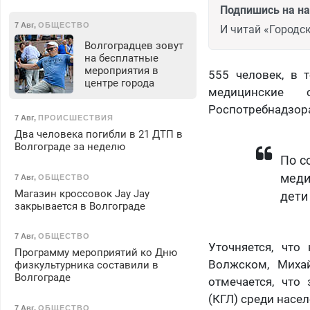
Подпишись на н
7 Авг
,
ОБЩЕСТВО
И читай «Городск
Волгоградцев зовут
на бесплатные
мероприятия в
555 человек, в 
центре города
медицинские о
Роспотребнадзора
7 Авг
,
ПРОИСШЕСТВИЯ
Два человека погибли в 21 ДТП в
Волгограде за неделю
По с
меди
7 Авг
,
ОБЩЕСТВО
Магазин кроссовок Jay Jay
дети
закрывается в Волгограде
7 Авг
,
ОБЩЕСТВО
Уточняется, что
Программу мероприятий ко Дню
Волжском, Миха
физкультурника составили в
Волгограде
отмечается, что
(КГЛ) среди насел
7 Авг
,
ОБЩЕСТВО