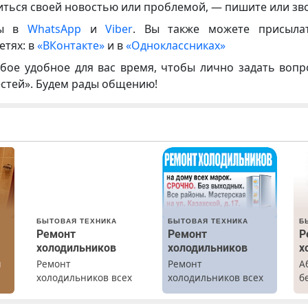
иться своей новостью или проблемой, — пишите или зв
ны в
WhatsApp
и
Viber
. Вы также можете присыла
етях: в
«ВКонтакте»
и в
«Одноклассниках»
бое удобное для вас время, чтобы лично задать воп
естей». Будем рады общению!
БЫТОВАЯ ТЕХНИКА
БЫТОВАЯ ТЕХНИКА
Б
Ремонт
Ремонт
Р
холодильников
холодильников
х
ы
Ремонт
Ремонт
А
холодильников всех
холодильников всех
б
марок на дому с
марок на дому.
Р
гарантией. Замена
х