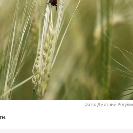
фото: Дмитрий Рогулин
ти.