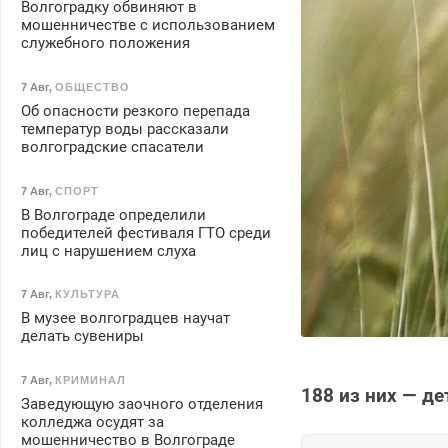
Волгоградку обвиняют в
мошенничестве с использованием
служебного положения
7 Авг
,
ОБЩЕСТВО
Об опасности резкого перепада
температур воды рассказали
волгоградские спасатели
7 Авг
,
СПОРТ
В Волгограде определили
победителей фестиваля ГТО среди
лиц с нарушением слуха
7 Авг
,
КУЛЬТУРА
В музее волгоградцев научат
делать сувениры
7 Авг
,
КРИМИНАЛ
188 из них — де
Заведующую заочного отделения
колледжа осудят за
мошенничество в Волгограде