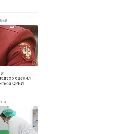
арок на дому, с
арантией. Все р-ны.
рочно. Без
ВЬЕ
ыходных.
енсионерам –
кидки до 40%.
астер со стажем.
де
надзор оценил
иться ОРВИ
ВЬЕ