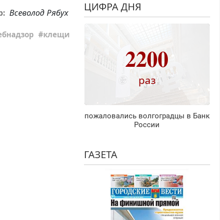
ЦИФРА ДНЯ
Всеволод Рябух
р:
ебнадзор
клещи
2200
раз
пожаловались волгоградцы в Банк
России
ГАЗЕТА