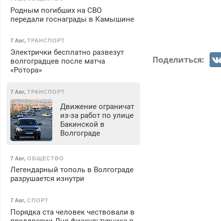
Родным погибших на СВО
передали госнаграды в Камышине
7 Авг
,
ТРАНСПОРТ
Электрички бесплатно развезут
Поделиться:
волгоградцев после матча
«Ротора»
7 Авг
,
ТРАНСПОРТ
Движение ограничат
из-за работ по улице
Бакинской в
Волгограде
7 Авг
,
ОБЩЕСТВО
Легендарный тополь в Волгограде
разрушается изнутри
7 Авг
,
СПОРТ
Порядка ста человек чествовали в