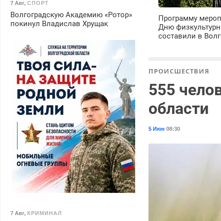
7 Авг
,
СПОРТ
Волгоградскую Академию «Ротор»
Программу мероп
покинул Владислав Хрущак
Дню физкультурн
составили в Волг
ПРОИСШЕСТВИЯ
555 чело
области
5 Июн
08:30
7 Авг
,
КРИМИНАЛ