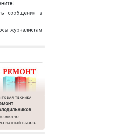
оните!
ть сообщения в
росы журналистам
ЫТОВАЯ ТЕХНИКА
емонт
олодильников
бсолютно
есплатный вызов.
емонт
олодильников всех