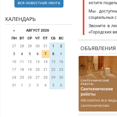
хотите подел
вся новостная лента
Мы доступ
социальных с
КАЛЕНДАРЬ
Звоните в лю
«
АВГУСТ 2026
«Городских в
ПН
ВТ
СР
ЧТ
ПТ
СБ
ВС
27
28
29
30
31
1
2
ОБЪЯВЛЕНИЯ
3
4
5
6
7
8
9
10
11
12
13
14
15
16
17
18
19
20
21
22
23
24
25
26
27
28
29
30
САНТЕХНИЧЕСКИЕ
РАБОТЫ
31
1
2
3
4
5
6
Сантехнические
работы
Абсолютно все вид
сантехнических
работ. Быстро.
Качественно.