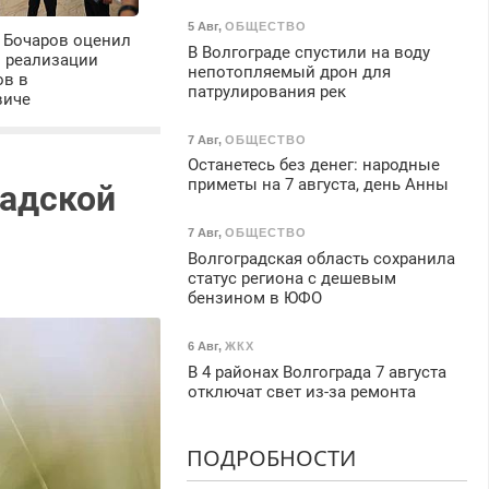
5 Авг
,
ОБЩЕСТВО
 Бочаров оценил
В Волгограде спустили на воду
ы реализации
непотопляемый дрон для
ов в
патрулирования рек
виче
7 Авг
,
ОБЩЕСТВО
Останетесь без денег: народные
приметы на 7 августа, день Анны
радской
7 Авг
,
ОБЩЕСТВО
Волгоградская область сохранила
статус региона с дешевым
бензином в ЮФО
6 Авг
,
ЖКХ
В 4 районах Волгограда 7 августа
отключат свет из-за ремонта
ПОДРОБНОСТИ