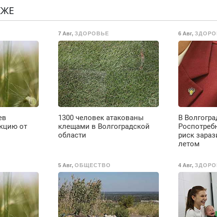
резины. Качественно.
м
КЖЕ
Недорого. Без
г
выходных. Все
С
7 Авг
,
ЗДОРОВЬЕ
6 Авг
,
ЗДОРО
районы. Скидка.
в
Вызов бесплатный.
П
с
М
ев
1300 человек атакованы
В Волгогра
кцию от
клещами в Волгоградской
Роспотреб
области
риск зараз
летом
5 Авг
,
ОБЩЕСТВО
4 Авг
,
ЗДОРО