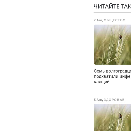
Недорого.
ЧИТАЙТЕ ТА
7 Авг
,
ОБЩЕСТВО
Семь волгоградц
подхватили инфе
клещей
5 Авг
,
ЗДОРОВЬЕ