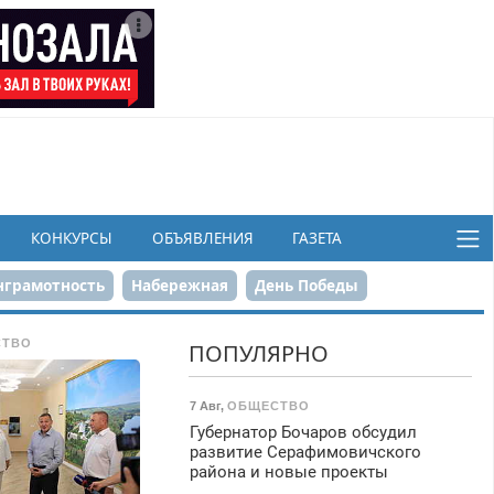
КОНКУРСЫ
ОБЪЯВЛЕНИЯ
ГАЗЕТА
грамотность
Набережная
День Победы
ков
СТВО
ПОПУЛЯРНО
7 Авг
,
ОБЩЕСТВО
Губернатор Бочаров обсудил
развитие Серафимовичского
района и новые проекты