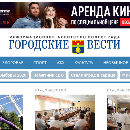
ЗДОРОВЬЕ
СПОРТ
ЖКХ
КУЛЬТУРА
НЕОБЫЧНОЕ
Выборы 2026
Памятник СВО
Сталинград в сердце
Фин
онструкция ЦПКиО
80-летие Победы
Парк Героев-летчи
7 Авг
,
ОБЩЕСТВО
7 Авг
,
ОБЩЕ