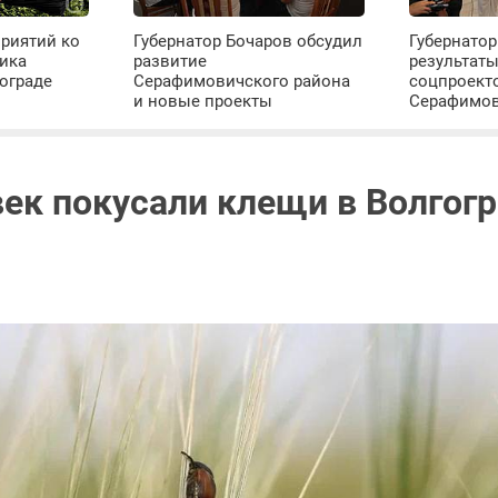
риятий ко
Губернатор Бочаров обсудил
Губернатор
ика
развитие
результат
ограде
Серафимовичского района
соцпроект
и новые проекты
Серафимо
век покусали клещи в Волгог