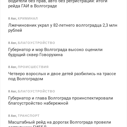
Водители без прав, авто без регристрации: итоги
рейда ГАИ в Волгограде
8 Авг
,
КРИМИНАЛ
Лжечиновник украл у 82-летнего волгоградца 2,3 млн
рублей
8 Авг
,
БЛАГОУСТРОЙСТВО
Губернатор и мэр Волгограда высоко оценили
будущий сквер Говорухина
8 Авг
,
ПРОИСШЕСТВИЯ
Четверо взрослых и двое детей разбились на трассе
под Волгоградом
8 Авг
,
БЛАГОУСТРОЙСТВО
Губернатор и глава Волгограда проинспектировали
благоустройство набережной
8 Авг
,
ТРАНСПОРТ
Масштабный рейд на дорогах Волгограда провели