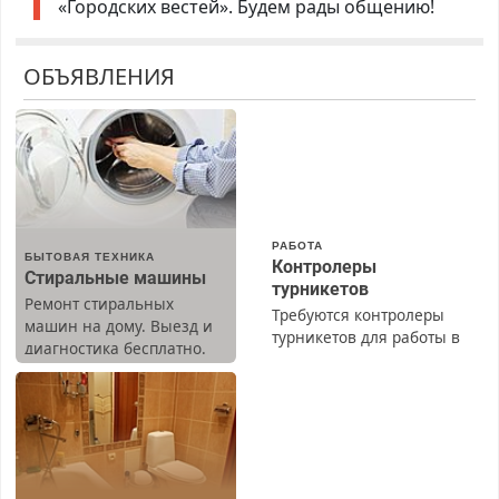
«Городских вестей». Будем рады общению!
ОБЪЯВЛЕНИЯ
РАБОТА
БЫТОВАЯ ТЕХНИКА
Контролеры
Стиральные машины
турникетов
Ремонт стиральных
Требуются контролеры
машин на дому. Выезд и
турникетов для работы в
диагностика бесплатно.
Москве и Подмосковье
Предусмотрены скидки.
(мужчины, женщины).
Прием по ТК РФ. График
работы любой.
Бесплатное проживание.
З/п – до 96000 рублей до
вычета налогов.