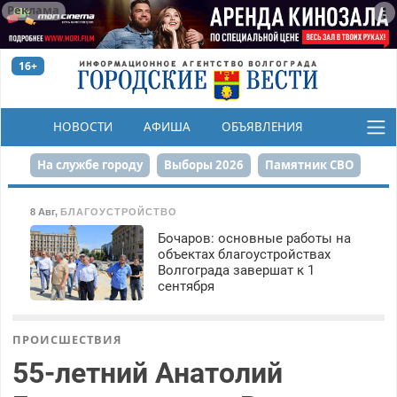
Реклама
16+
НОВОСТИ
АФИША
ОБЪЯВЛЕНИЯ
КОНКУРСЫ
На службе городу
Выборы 2026
Памятник СВО
Сталинград в сердце
Финграмотность
8 Авг
,
БЛАГОУСТРОЙСТВО
Бочаров: основные работы на
Набережная
День Победы
Реконструкция ЦПКиО
объектах благоустройствах
Волгограда завершат к 1
80-летие Победы
Парк Героев-летчиков
сентября
ПРОИСШЕСТВИЯ
55-летний Анатолий