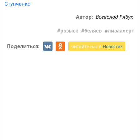
Ступченко
Всеволод Рябух
Автор:
розыск
беляев
лизаалерт
Поделиться:
читайте нас в
Новостях