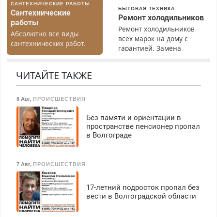
САНТЕХНИЧЕСКИЕ РАБОТЫ
Ежемесячно
БЫТОВАЯ ТЕХНИКА
Сантехнические
выплачивается денежная
Ремонт холодильников
работы
премия. Возможно
Ремонт холодильников
Абсолютно все виды
бесплатное обучение,
всех марок на дому с
сантехнических работ.
получение документов,
гарантией. Замена
Быстро. Качественно.
работа инспектором по
резины. Качественно.
Недорого.
транспортной
Недорого. Без выходных.
ЧИТАЙТЕ ТАКЖЕ
безопасности с з/п до
Все районы. Скидка.
125000 руб.
Вызов бесплатный.
8 Авг
,
ПРОИСШЕСТВИЯ
Без памяти и ориентации в
пространстве пенсионер пропал
в Волгограде
7 Авг
,
ПРОИСШЕСТВИЯ
17-летний подросток пропал без
вести в Волгоградской области