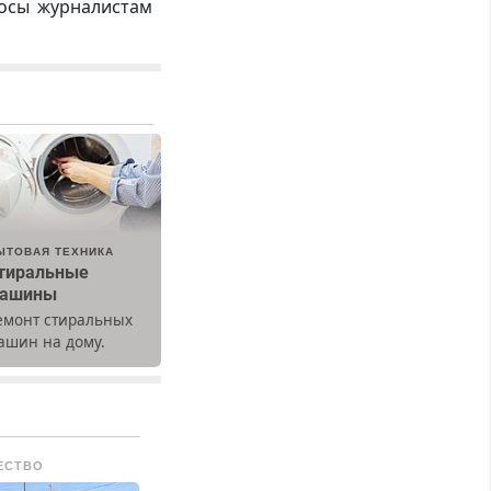
росы журналистам
ЫТОВАЯ ТЕХНИКА
тиральные
ашины
емонт стиральных
ашин на дому.
ыезд и диагностика
есплатно.
редусмотрены
кидки.
ЕСТВО