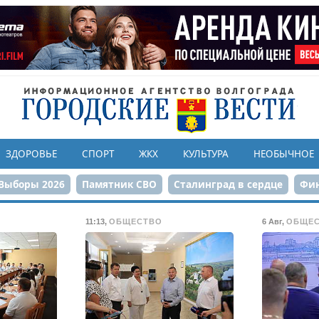
ЗДОРОВЬЕ
СПОРТ
ЖКХ
КУЛЬТУРА
НЕОБЫЧНОЕ
Выборы 2026
Памятник СВО
Сталинград в сердце
Фин
онструкция ЦПКиО
80-летие Победы
Парк Героев-летчи
11:13
,
ОБЩЕСТВО
6 Авг
,
ОБЩЕ