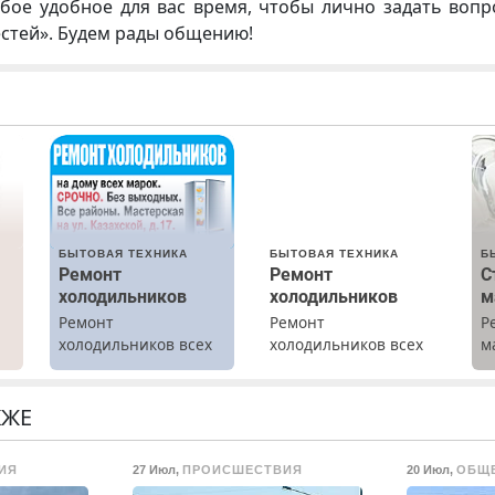
бое удобное для вас время, чтобы лично задать воп
естей». Будем рады общению!
БЫТОВАЯ ТЕХНИКА
БЫТОВАЯ ТЕХНИКА
Б
Ремонт
Ремонт
С
холодильников
холодильников
м
Ремонт
Ремонт
Р
холодильников всех
холодильников всех
м
марок на дому.
марок на дому с
В
х
гарантией. Замена
б
резины. Качественно.
П
КЖЕ
.
Недорого. Без
с
выходных. Все
ИЯ
27 Июл
,
ПРОИСШЕСТВИЯ
20 Июл
,
ОБЩ
районы. Скидка.