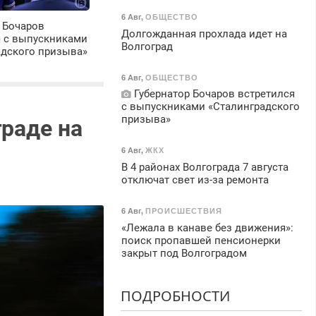
6 Авг
,
ОБЩЕСТВО
 Бочаров
Долгожданная прохлада идет на
я с выпускниками
Волгоград
адского призыва»
6 Авг
,
ОБЩЕСТВО
Губернатор Бочаров встретился
с выпускниками «Сталинградского
призыва»
граде на
6 Авг
,
ЖКХ
В 4 районах Волгограда 7 августа
отключат свет из-за ремонта
6 Авг
,
ПРОИСШЕСТВИЯ
«Лежала в канаве без движения»:
поиск пропавшей пенсионерки
закрыт под Волгоградом
ПОДРОБНОСТИ