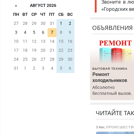
Звоните в лю
«
АВГУСТ 2026
«Городских в
ПН
ВТ
СР
ЧТ
ПТ
СБ
ВС
27
28
29
30
31
1
2
ОБЪЯВЛЕНИЯ
3
4
5
6
7
8
9
10
11
12
13
14
15
16
17
18
19
20
21
22
23
24
25
26
27
28
29
30
31
1
2
3
4
5
6
БЫТОВАЯ ТЕХНИКА
Ремонт
холодильников
Абсолютно
бесплатный вызов.
Ремонт
холодильников все
марок на дому, с
ЧИТАЙТЕ ТА
гарантией. Все р-ны
Срочно. Без
3 Авг
,
ПРОИСШЕСТВ
выходных.