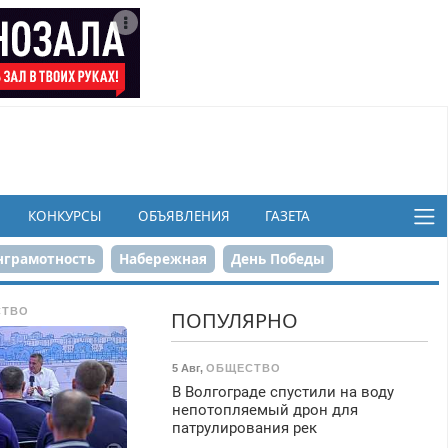
КОНКУРСЫ
ОБЪЯВЛЕНИЯ
ГАЗЕТА
грамотность
Набережная
День Победы
ков
СТВО
ПОПУЛЯРНО
5 Авг
,
ОБЩЕСТВО
В Волгограде спустили на воду
непотопляемый дрон для
патрулирования рек