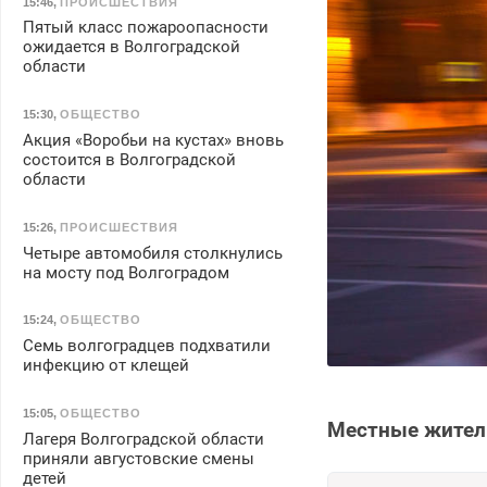
15:46
,
ПРОИСШЕСТВИЯ
Пятый класс пожароопасности
ожидается в Волгоградской
области
15:30
,
ОБЩЕСТВО
Акция «Воробьи на кустах» вновь
состоится в Волгоградской
области
15:26
,
ПРОИСШЕСТВИЯ
Четыре автомобиля столкнулись
на мосту под Волгоградом
15:24
,
ОБЩЕСТВО
Семь волгоградцев подхватили
инфекцию от клещей
15:05
,
ОБЩЕСТВО
Местные жители
Лагеря Волгоградской области
приняли августовские смены
детей