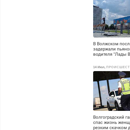
Пенсионерам –
скидки до 40%.
Мастер со стажем.
В Волжском посл
задержали пьяно
водителя "Лады 
14 Июл
,
ПРОИСШЕСТ
Волгоградский г
спас жизнь женщ
резким скачком 