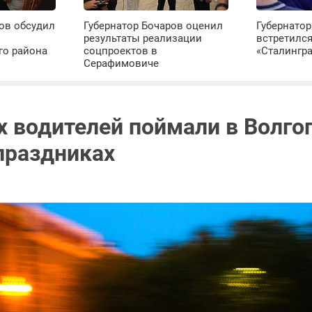
ов обсудил
Губернатор Бочаров оценил
Губернатор
результаты реализации
встретилс
го района
соцпроектов в
«Сталингр
Серафимовиче
х водителей поймали в Волго
праздниках