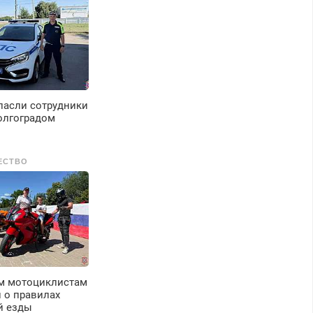
пасли сотрудники
олгоградом
ЕСТВО
м мотоциклистам
 о правилах
й езды