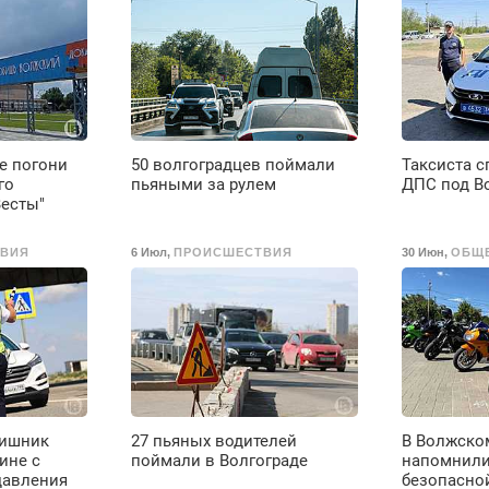
Вызов бесплатный.
е погони
50 волгоградцев поймали
Таксиста с
го
пьяными за рулем
ДПС под В
Весты"
ВИЯ
6 Июл
,
ПРОИСШЕСТВИЯ
30 Июн
,
ОБЩ
аишник
27 пьяных водителей
В Волжско
ине с
поймали в Волгограде
напомнили
давления
безопасно