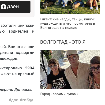
Гигантские нарды, танцы, книги:
куда сходить и что посмотреть в
работали экипажи
Волгограде на неделе
тью водителей и
ВОЛГОГРАД – ЭТО Я
лей. Все эти люди
одители подвергли
пешеходов.
иксировано 2904
зжают на красный
терина Данилова
Город - своими руками
дпс
гибдд