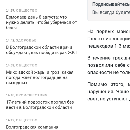
Подписывайтесь 
14:57
,
ОБЩЕСТВО
Вы всегда будете
Ермолаев день 8 августа: что
нужно делать, чтобы уберечься от
беды
На первых майск
Госавтоинспекц
14:42
,
ЗДОРОВЬЕ
пешеходов 1-3 ма
В Волгоградской области врачи
обсуждают, как победить рак ЖКТ
В течение трех д
позволили себе с
14:39
,
ОБЩЕСТВО
опасности не толь
Микс адской жары и гроз: какая
погода ждет волгоградцев на
выходных
Помимо этого, 
нарушения. Чаще
14:18
,
ПРОИСШЕСТВИЯ
свет, не уступают
17-летний подросток пропал без
вести в Волгоградской области
14:12
,
ОБЩЕСТВО
Волгоградская компания