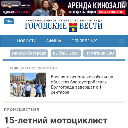
Реклама
16+
НОВОСТИ
АФИША
ОБЪЯВЛЕНИЯ
КОНКУРСЫ
На службе городу
Выборы 2026
Памятник СВО
Сталинград в сердце
Финграмотность
13:46
,
БЛАГОУСТРОЙСТВО
Бочаров: основные работы на
Набережная
День Победы
Реконструкция ЦПКиО
объектах благоустройствах
Волгограда завершат к 1
80-летие Победы
Парк Героев-летчиков
сентября
ПРОИСШЕСТВИЯ
15-летний мотоциклист