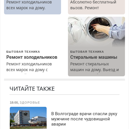
Ремонт холодильников
Абсолютно бесплатный
всех марок на дому.
вызов. Ремонт
холодильников всех
марок на дому, с
гарантией. Все р-ны.
Срочно. Без выходных.
Пенсионерам – скидки до
40%. Мастер со стажем.
БЫТОВАЯ ТЕХНИКА
БЫТОВАЯ ТЕХНИКА
Ремонт холодильников
Стиральные машины
Ремонт холодильников
Ремонт стиральных
всех марок на дому с
машин на дому. Выезд и
гарантией. Замена
диагностика бесплатно.
резины. Качественно.
Предусмотрены скидки.
Недорого. Без выходных.
ЧИТАЙТЕ ТАКЖЕ
Все районы. Скидка.
Вызов бесплатный.
18:00
,
ЗДОРОВЬЕ
В Волгограде врачи спасли руку
мужчине после чудовищной
аварии