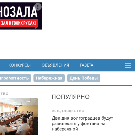
КОНКУРСЫ
ОБЪЯВЛЕНИЯ
ГАЗЕТА
грамотность
Набережная
День Победы
ков
СТВО
ПОПУЛЯРНО
05:10
,
ОБЩЕСТВО
Два дня волгоградцев будут
развлекать у фонтана на
набережной