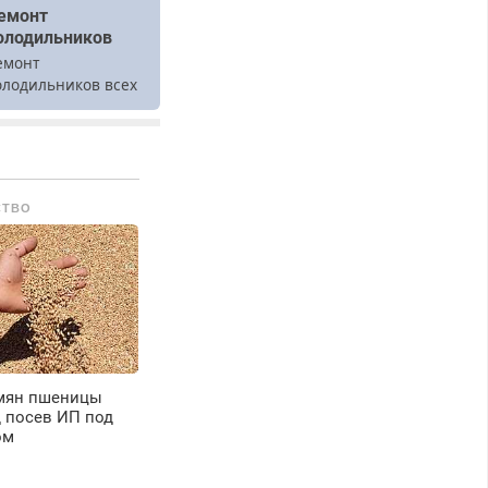
емонт
олодильников
емонт
олодильников всех
арок на дому.
СТВО
емян пшеницы
 посев ИП под
ом