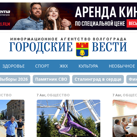
ЗДОРОВЬЕ
СПОРТ
ЖКХ
КУЛЬТУРА
НЕОБЫЧНОЕ
Выборы 2026
Памятник СВО
Сталинград в сердце
Фин
онструкция ЦПКиО
80-летие Победы
Парк Героев-летчи
ЙСТВО
7 Авг
,
ОБЩЕСТВО
7 Авг
,
ОБЩЕ