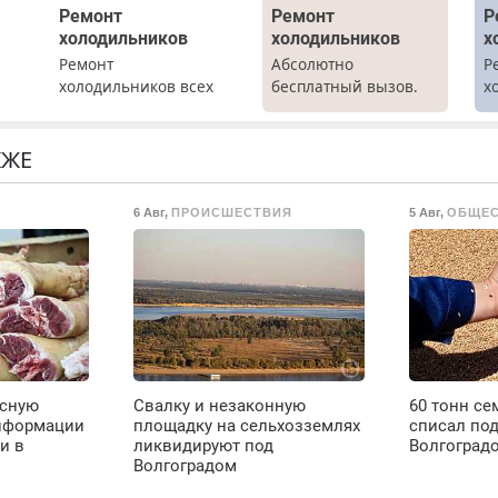
Ремонт
Ремонт
Р
холодильников
холодильников
х
Ремонт
Абсолютно
Р
холодильников всех
бесплатный вызов.
х
марок на дому с
Ремонт
м
гарантией. Замена
холодильников всех
резины. Качественно.
марок на дому, с
КЖЕ
Недорого. Без
гарантией. Все р-ны.
о
выходных. Все
Срочно. Без
6 Авг
,
ПРОИСШЕСТВИЯ
5 Авг
,
ОБЩЕ
ты
районы. Скидка.
выходных.
Вызов бесплатный.
Пенсионерам –
о
скидки до 40%.
Мастер со стажем.
ое
ясную
Свалку и незаконную
60 тонн с
е
нформации
площадку на сельхозземлях
списал под
и в
ликвидируют под
Волгоград
Волгоградом