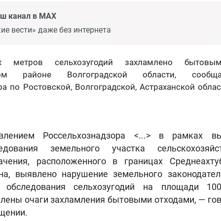
аш канал в MAX
ие вести» даже без интернета
х метров сельхозугодий захламлено бытов
ском районе Волгоградской области, сообщ
а по Ростовской, Волгоградской, Астраханской обла
влением Россельхознадзора <...> в рамках вы
едования земельного участка сельскохозяйст
ачения, расположенного в границах Среднеахту
на, выявлено нарушение земельного законодател
е обследования сельхозугодий на площади 10
лены очаги захламления бытовыми отходами, — гов
щении.