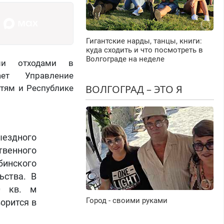
Гигантские нарды, танцы, книги:
куда сходить и что посмотреть в
Волгограде на неделе
ыми отходами в
ает Управление
ВОЛГОГРАД – ЭТО Я
стям и Республике
ездного
венного
бинского
ьства. В
0 кв. м
Город - своими руками
орится в