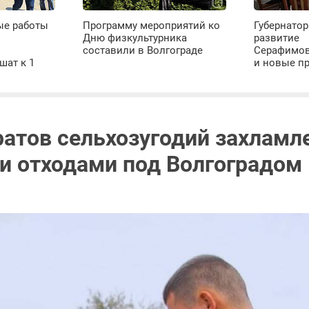
ые работы
Программу мероприятий ко
Губернатор
Дню физкультурника
развитие
х
составили в Волгограде
Серафимов
шат к 1
и новые п
ратов сельхозугодий захламл
 отходами под Волгоградом