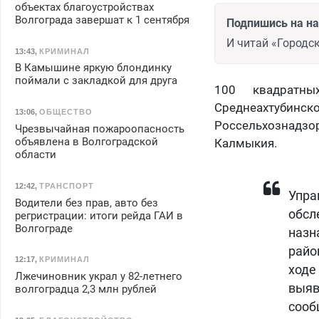
объектах благоустройствах
Волгограда завершат к 1 сентября
Подпишись на н
И читай «Городск
13:43
,
КРИМИНАЛ
В Камышине яркую блондинку
поймали с закладкой для друга
100 квадратны
Среднеахтубин
13:06
,
ОБЩЕСТВО
Россельхознадзор
Чрезвычайная пожароопасность
объявлена в Волгоградской
Калмыкия.
области
12:42
,
ТРАНСПОРТ
Упра
Водители без прав, авто без
обсл
регристрации: итоги рейда ГАИ в
Волгограде
назн
райо
12:17
,
КРИМИНАЛ
ход
Лжечиновник украл у 82-летнего
выяв
волгоградца 2,3 млн рублей
сооб